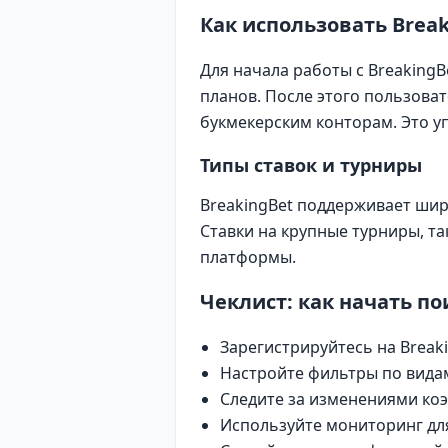
Как использовать Break
Для начала работы с Breaking
планов. После этого пользова
букмекерским конторам. Это у
Типы ставок и турниры
BreakingBet поддерживает широ
Ставки на крупные турниры, т
платформы.
Чеклист: как начать п
Зарегистрируйтесь на Break
Настройте фильтры по вида
Следите за изменениями ко
Используйте мониторинг дл