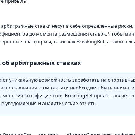
те прибыль.
, арбитражные ставки несут в себе определённые риски.
фициентов до момента размещения ставок. Чтобы мини
ренные платформы, такие как BreakingBet, а также сле
об арбитражных ставках
ают уникальную возможность заработать на спортивны
 использования этой тактики необходимо быть внимате
изменения коэффициентов. BreakingBet предоставляет 
ые уведомления и аналитические отчёты.