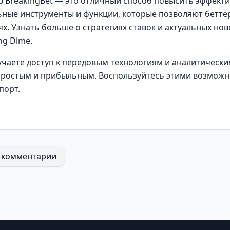
 BreakingBet — это отличный способ повысить эффекти
ьные инструменты и функции, которые позволяют бетте
х. Узнать больше о стратегиях ставок и актуальных но
ing Dime
.
лучаете доступ к передовым технологиям и аналитическ
 простым и прибыльным. Воспользуйтесь этими возможн
порт.
 комментарии