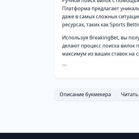
Ручной поиск вилок с помощью
Платформа предлагает уникал
даже в самых сложных ситуация
ресурсах, таких как
Sports Bett
Используя BreakingBet, вы по
делают процесс поиска вилок
максимум из ваших ставок на с
```
Описание букмекера
Читать