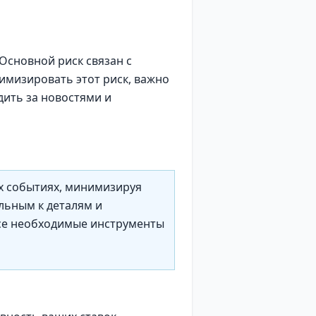
 Основной риск связан с
мизировать этот риск, важно
дить за новостями и
х событиях, минимизируя
льным к деталям и
все необходимые инструменты