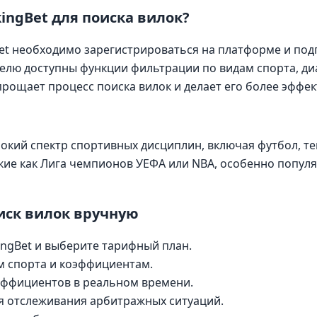
ingBet для поиска вилок?
Bet необходимо зарегистрироваться на платформе и под
телю доступны функции фильтрации по видам спорта, д
прощает процесс поиска вилок и делает его более эффе
кий спектр спортивных дисциплин, включая футбол, тен
акие как Лига чемпионов УЕФА или NBA, особенно попул
оиск вилок вручную
ingBet и выберите тарифный план.
м спорта и коэффициентам.
эффициентов в реальном времени.
я отслеживания арбитражных ситуаций.