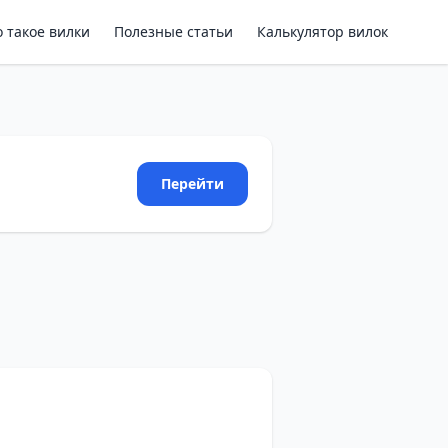
о такое вилки
Полезные статьи
Калькулятор вилок
Перейти