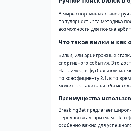
Ручной поиск вилок в 
В мире спортивных ставок руч
популярность эта методика по
возможности для поиска арбит
Что такое вилки и как 
Вилки, или арбитражные ставк
спортивного события. Это дост
Например, в футбольном матче
по коэффициенту 2.1, в то вре
может поставить на оба исхода
Преимущества использов
BreakingBet предлагает широк
передовым алгоритмам. Платф
особенно важно для успешного