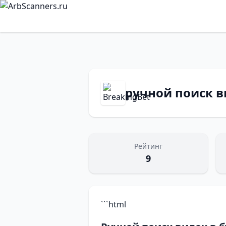
ручной поиск в
Рейтинг
9
```html