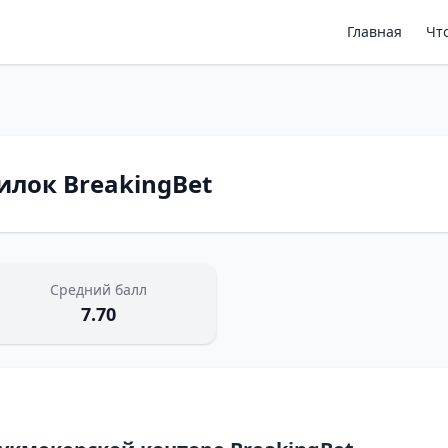
Главная
Чт
илок BreakingBet
Средний балл
7.70