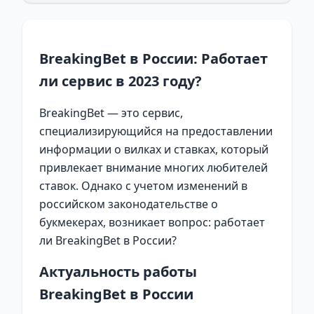
BreakingBet в России: Работает
ли сервис в 2023 году?
BreakingBet — это сервис,
специализирующийся на предоставлении
информации о вилках и ставках, который
привлекает внимание многих любителей
ставок. Однако с учетом изменений в
российском законодательстве о
букмекерах, возникает вопрос: работает
ли BreakingBet в России?
Актуальность работы
BreakingBet в России