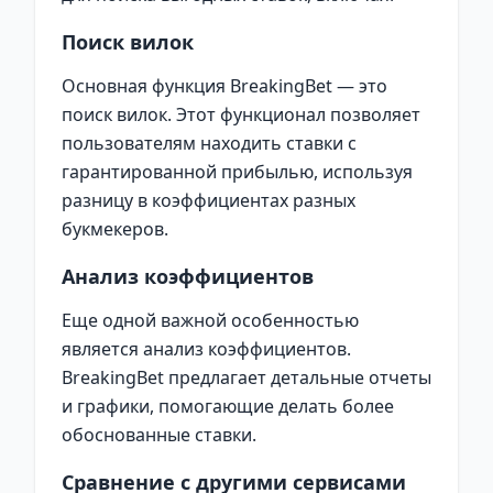
Поиск вилок
Основная функция BreakingBet — это
поиск вилок. Этот функционал позволяет
пользователям находить ставки с
гарантированной прибылью, используя
разницу в коэффициентах разных
букмекеров.
Анализ коэффициентов
Еще одной важной особенностью
является анализ коэффициентов.
BreakingBet предлагает детальные отчеты
и графики, помогающие делать более
обоснованные ставки.
Сравнение с другими сервисами