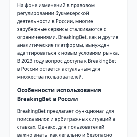
На фоне изменений в правовом
регулировании букмекерской
деятельности в России, многие
зарубежные сервисы сталкиваются с
ограничениями. BreakingBet, как и другие
аналитические платформы, вынужден
адаптироваться к новым условиям рынка.
В 2023 году вопрос доступа к BreakingBet
в России остается актуальным для
множества пользователей.
Особенности использования
BreakingBet в России
BreakingBet предлагает функционал для
поиска вилок и арбитражных ситуаций в
ставках. Однако, для пользователей
важно знать, как легально и безопасно