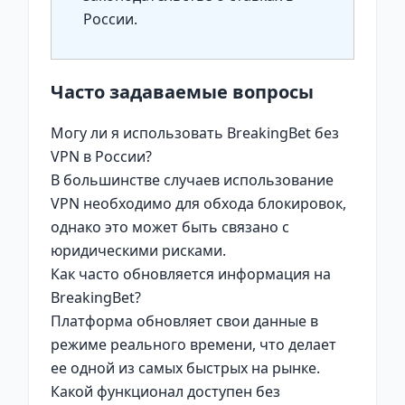
России.
Часто задаваемые вопросы
Могу ли я использовать BreakingBet без
VPN в России?
В большинстве случаев использование
VPN необходимо для обхода блокировок,
однако это может быть связано с
юридическими рисками.
Как часто обновляется информация на
BreakingBet?
Платформа обновляет свои данные в
режиме реального времени, что делает
ее одной из самых быстрых на рынке.
Какой функционал доступен без