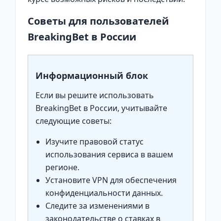
Советы для пользователей
BreakingBet в России
Информационный блок
Если вы решите использовать
BreakingBet в России, учитывайте
следующие советы:
Изучите правовой статус
использования сервиса в вашем
регионе.
Установите VPN для обеспечения
конфиденциальности данных.
Следите за изменениями в
законодательстве о ставках в