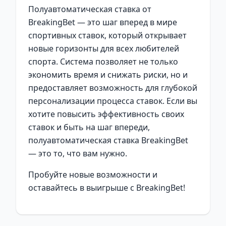
Полуавтоматическая ставка от
BreakingBet — это шаг вперед в мире
спортивных ставок, который открывает
новые горизонты для всех любителей
спорта. Система позволяет не только
экономить время и снижать риски, но и
предоставляет возможность для глубокой
персонализации процесса ставок. Если вы
хотите повысить эффективность своих
ставок и быть на шаг впереди,
полуавтоматическая ставка BreakingBet
— это то, что вам нужно.
Пробуйте новые возможности и
оставайтесь в выигрыше с BreakingBet!