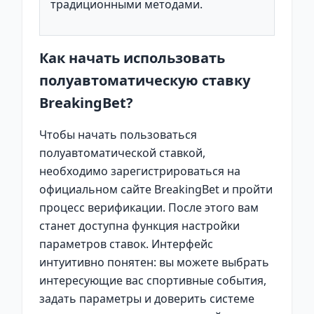
традиционными методами.
Как начать использовать
полуавтоматическую ставку
BreakingBet?
Чтобы начать пользоваться
полуавтоматической ставкой,
необходимо зарегистрироваться на
официальном сайте BreakingBet и пройти
процесс верификации. После этого вам
станет доступна функция настройки
параметров ставок. Интерфейс
интуитивно понятен: вы можете выбрать
интересующие вас спортивные события,
задать параметры и доверить системе