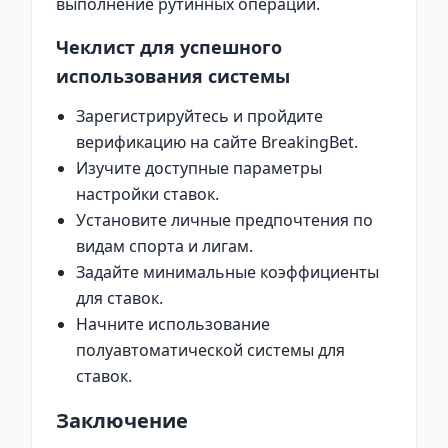
выполнение рутинных операций.
Чеклист для успешного
использования системы
Зарегистрируйтесь и пройдите
верификацию на сайте BreakingBet.
Изучите доступные параметры
настройки ставок.
Установите личные предпочтения по
видам спорта и лигам.
Задайте минимальные коэффициенты
для ставок.
Начните использование
полуавтоматической системы для
ставок.
Заключение