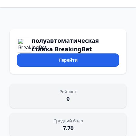
полуавтоматическая
ставка BreakingBet
Перейти
Рейтинг
9
Средний балл
7.70