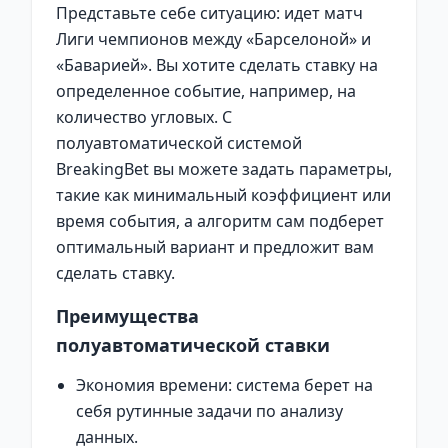
Представьте себе ситуацию: идет матч
Лиги чемпионов между «Барселоной» и
«Баварией». Вы хотите сделать ставку на
определенное событие, например, на
количество угловых. С
полуавтоматической системой
BreakingBet вы можете задать параметры,
такие как минимальный коэффициент или
время события, а алгоритм сам подберет
оптимальный вариант и предложит вам
сделать ставку.
Преимущества
полуавтоматической ставки
Экономия времени: система берет на
себя рутинные задачи по анализу
данных.