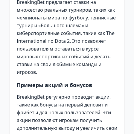
BreakingBet предлагает ставки на
множество реальных турниров, таких как
чемпионаты мира по футболу, теннисные
турниры «Большого шлема» и
киберспортивные события, такие как The
International по Dota 2. Это позволяет
пользователям оставаться в курсе
мировых спортивных событий и делать
ставки на свои любимые команды и
игроков.
Примеры акций и бонусов
BreakingBet регулярно проводит акции,
такие как бонусы на первый депозит и
фрибеты для новых пользователей. Эти
акции позволяют игрокам получить
дополнительную выгоду и увеличить свои