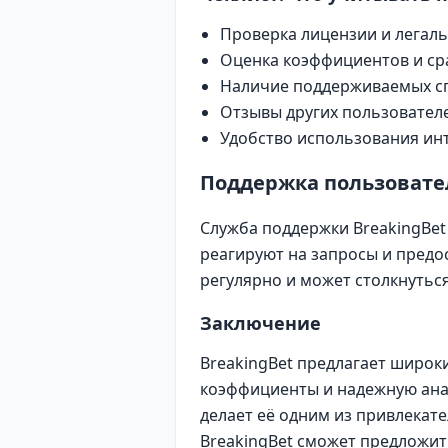
Проверка лицензии и легаль
Оценка коэффициентов и ср
Наличие поддерживаемых сп
Отзывы других пользователе
Удобство использования ин
Поддержка пользовате
Служба поддержки BreakingBet
реагируют на запросы и предо
регулярно и может столкнутьс
Заключение
BreakingBet предлагает широк
коэффициенты и надежную анал
делает её одним из привлекате
BreakingBet сможет предложит