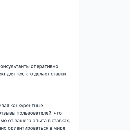
 консультанты оперативно
 для тех, кто делает ставки
чивая конкурентные
отзывы пользователей, что
мо от вашего опыта в ставках,
шно ориентироваться в мире