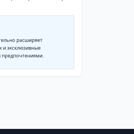
ительно расширяет
к и эксклюзивные
и предпочтениями.