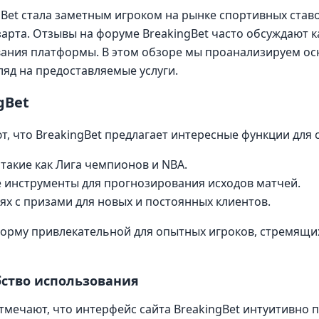
gBet стала заметным игроком на рынке спортивных став
арта. Отзывы на форуме BreakingBet часто обсуждают к
вания платформы. В этом обзоре мы проанализируем о
яд на предоставляемые услуги.
gBet
 что BreakingBet предлагает интересные функции для с
 такие как Лига чемпионов и NBA.
 инструменты для прогнозирования исходов матчей.
ях с призами для новых и постоянных клиентов.
орму привлекательной для опытных игроков, стремящи
бство использования
мечают, что интерфейс сайта BreakingBet интуитивно п