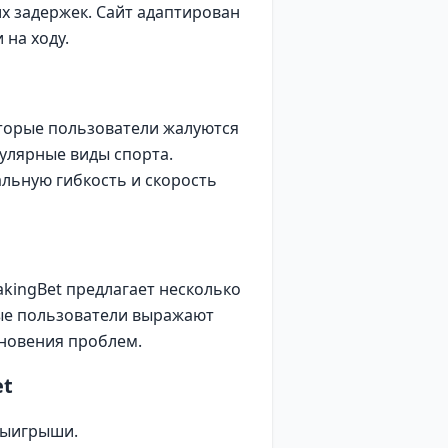
х задержек. Сайт адаптирован
 на ходу.
оторые пользователи жалуются
улярные виды спорта.
льную гибкость и скорость
akingBet предлагает несколько
ые пользователи выражают
кновения проблем.
et
выигрыши.