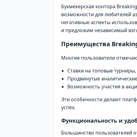
Букмекерская контора Breakin
возможности для любителей аз
негативные аспекты использо
и предложим независимый взгл
Преимущества Breakin
Многие пользователи отмечают,
Ставки на топовые турниры,
Продвинутые аналитические
Возможность участия в акци
Эти особенности делают платф
успех.
Функциональность и удо
Большинство пользователей от