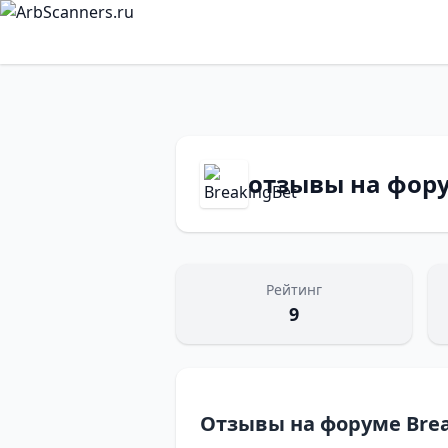
отзывы на фору
Рейтинг
9
Отзывы на форуме Brea