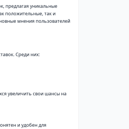
ок, предлагая уникальные
ак положительные, так и
сновные мнения пользователей
тавок. Среди них:
хся увеличить свои шансы на
онятен и удобен для