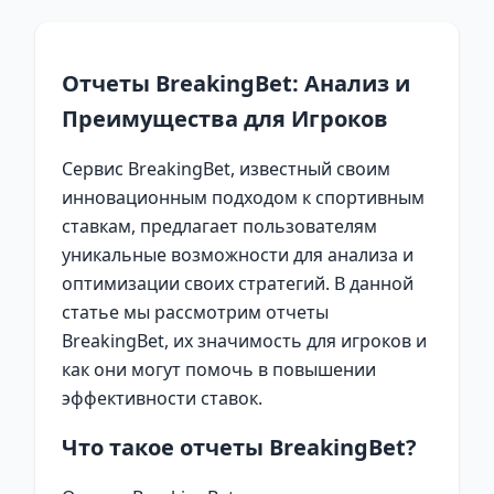
Отчеты BreakingBet: Анализ и
Преимущества для Игроков
Сервис BreakingBet, известный своим
инновационным подходом к спортивным
ставкам, предлагает пользователям
уникальные возможности для анализа и
оптимизации своих стратегий. В данной
статье мы рассмотрим отчеты
BreakingBet, их значимость для игроков и
как они могут помочь в повышении
эффективности ставок.
Что такое отчеты BreakingBet?