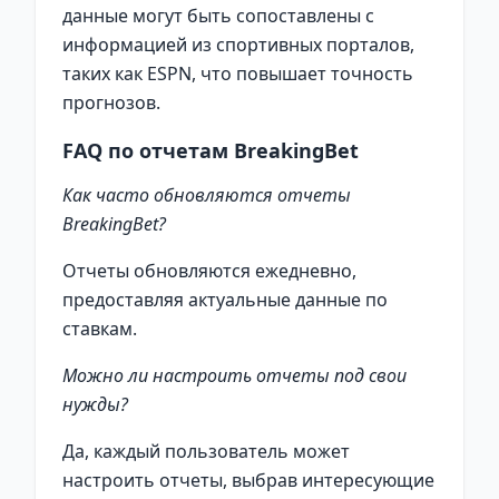
данные могут быть сопоставлены с
информацией из спортивных порталов,
таких как ESPN, что повышает точность
прогнозов.
FAQ по отчетам BreakingBet
Как часто обновляются отчеты
BreakingBet?
Отчеты обновляются ежедневно,
предоставляя актуальные данные по
ставкам.
Можно ли настроить отчеты под свои
нужды?
Да, каждый пользователь может
настроить отчеты, выбрав интересующие