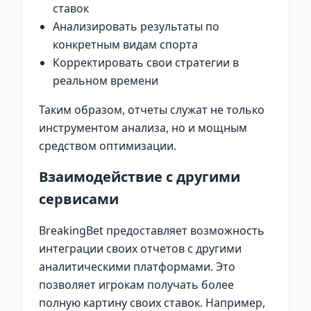
ставок
Анализировать результаты по
конкретным видам спорта
Корректировать свои стратегии в
реальном времени
Таким образом, отчеты служат не только
инструментом анализа, но и мощным
средством оптимизации.
Взаимодействие с другими
сервисами
BreakingBet предоставляет возможность
интеграции своих отчетов с другими
аналитическими платформами. Это
позволяет игрокам получать более
полную картину своих ставок. Например,