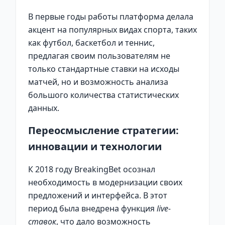
В первые годы работы платформа делала
акцент на популярных видах спорта, таких
как футбол, баскетбол и теннис,
предлагая своим пользователям не
только стандартные ставки на исходы
матчей, но и возможность анализа
большого количества статистических
данных.
Переосмысление стратегии:
инновации и технологии
К 2018 году BreakingBet осознал
необходимость в модернизации своих
предложений и интерфейса. В этот
период была внедрена функция
live-
ставок
, что дало возможность