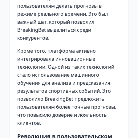
пользователям делать прогнозы в
режиме реального времени. Это был
важный шаг, который позволил
BreakingBet выделиться среди
конкурентов.
Кроме того, платформа активно
интегрировала инновационные
технологии. Одной из таких технологий
стало использование машинного
обучения для анализа и предсказания
результатов спортивных событий. Это
позволило BreakingBet предложить
пользователям более точные прогнозы,
что повысило доверие и лояльность
клиентов.
Революция в пользовательском