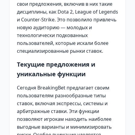
свои предложения, включив в них такие
дисциплины, как Dota 2, League of Legends
и Counter-Strike. Это позволило привлечь
новую аудиторию — молодых и
технологически подкованных
пользователей, которые искали более
специализированные рынки ставок.
Текущие предложения и
уникальные функции
Сегодня BreakingBet предлагает своим
пользователям разнообразные типы
ставок, включая экспрессы, системы и
арбитражные ставки. Эти функции
позволяют игрокам находить наиболее
выгодные варианты и минимизировать
риски. Особое внимание уделяется