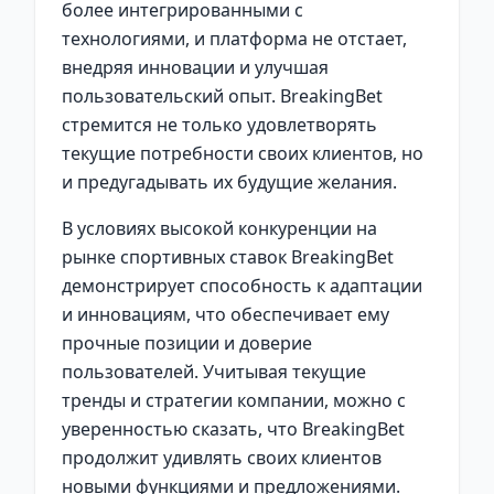
более интегрированными с
технологиями, и платформа не отстает,
внедряя инновации и улучшая
пользовательский опыт. BreakingBet
стремится не только удовлетворять
текущие потребности своих клиентов, но
и предугадывать их будущие желания.
В условиях высокой конкуренции на
рынке спортивных ставок BreakingBet
демонстрирует способность к адаптации
и инновациям, что обеспечивает ему
прочные позиции и доверие
пользователей. Учитывая текущие
тренды и стратегии компании, можно с
уверенностью сказать, что BreakingBet
продолжит удивлять своих клиентов
новыми функциями и предложениями.