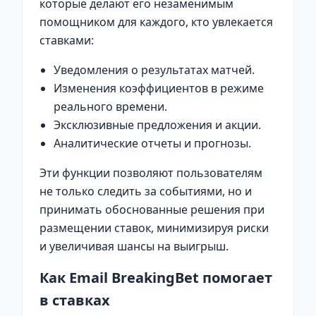
которые делают его незаменимым
помощником для каждого, кто увлекается
ставками:
Уведомления о результатах матчей.
Изменения коэффициентов в режиме
реального времени.
Эксклюзивные предложения и акции.
Аналитические отчеты и прогнозы.
Эти функции позволяют пользователям
не только следить за событиями, но и
принимать обоснованные решения при
размещении ставок, минимизируя риски
и увеличивая шансы на выигрыш.
Как Email BreakingBet помогает
в ставках