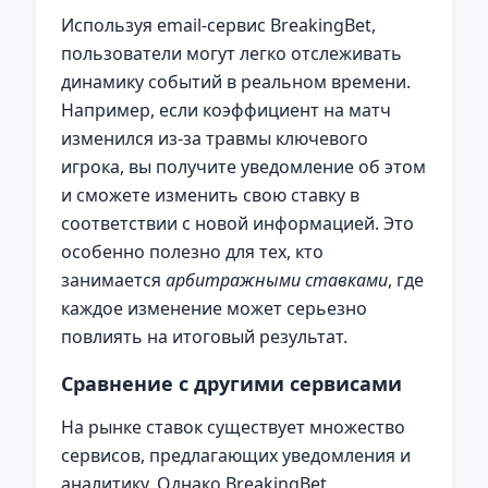
Используя email-сервис BreakingBet,
пользователи могут легко отслеживать
динамику событий в реальном времени.
Например, если коэффициент на матч
изменился из-за травмы ключевого
игрока, вы получите уведомление об этом
и сможете изменить свою ставку в
соответствии с новой информацией. Это
особенно полезно для тех, кто
занимается
арбитражными ставками
, где
каждое изменение может серьезно
повлиять на итоговый результат.
Сравнение с другими сервисами
На рынке ставок существует множество
сервисов, предлагающих уведомления и
аналитику. Однако BreakingBet