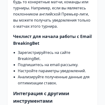
будь то конкретные матчи, команды или
турниры. Например, если вы являетесь
поклонником английской Премьер-лиги,
вы можете получать уведомления только
о матчах этого турнира.
Чеклист для начала работы с Email
BreakingBet
Зарегистрируйтесь на сайте
BreakingBet.
Подпишитесь на email-рассылку.
Настройте параметры уведомлений.
Анализируйте полученные данные для
оптимизации ставок.
Интеграция с другими
инструментами