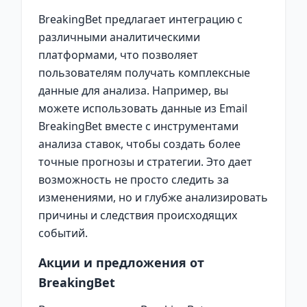
BreakingBet предлагает интеграцию с
различными аналитическими
платформами, что позволяет
пользователям получать комплексные
данные для анализа. Например, вы
можете использовать данные из Email
BreakingBet вместе с инструментами
анализа ставок, чтобы создать более
точные прогнозы и стратегии. Это дает
возможность не просто следить за
изменениями, но и глубже анализировать
причины и следствия происходящих
событий.
Акции и предложения от
BreakingBet