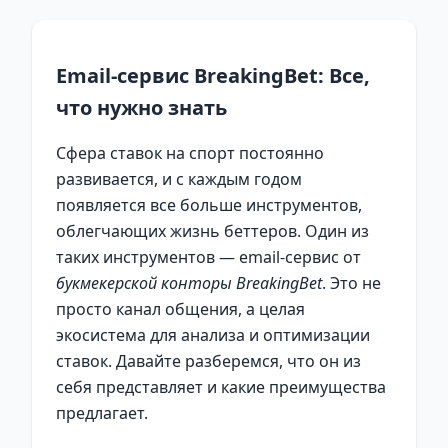
Email-сервис BreakingBet: Все,
что нужно знать
Сфера ставок на спорт постоянно
развивается, и с каждым годом
появляется все больше инструментов,
облегчающих жизнь беттеров. Один из
таких инструментов — email-сервис от
букмекерской конторы BreakingBet
. Это не
просто канал общения, а целая
экосистема для анализа и оптимизации
ставок. Давайте разберемся, что он из
себя представляет и какие преимущества
предлагает.