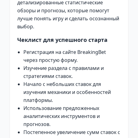
детализированные статистические
обзоры и прогнозы, которые помогут
лучше понять игру и сделать осознанный
выбор.
Чеклист для успешного старта
Регистрация на сайте BreakingBet
через простую форму.
Изучение раздела с правилами и
стратегиями ставок.
Начало с небольших ставок для
изучения механики и особенностей
платформы.
Использование предложенных
аналитических инструментов и
прогнозов.
Постепенное увеличение сумм ставок с