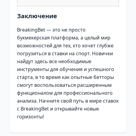
Заключение
BreakingBet — это не просто
букмекерская платформа, а целый мир
возможностей для тех, кто хочет глубже
погрузиться в ставки на спорт. Новички
найдут здесь все необходимые
инструменты для обучения и успешного
старта, в то время как опытные бетторы
смогут воспользоваться расширенным
функционалом для профессионального
анализа. Начните свой путь в мире ставок
с BreakingBet и открывайте новые
горизонты!