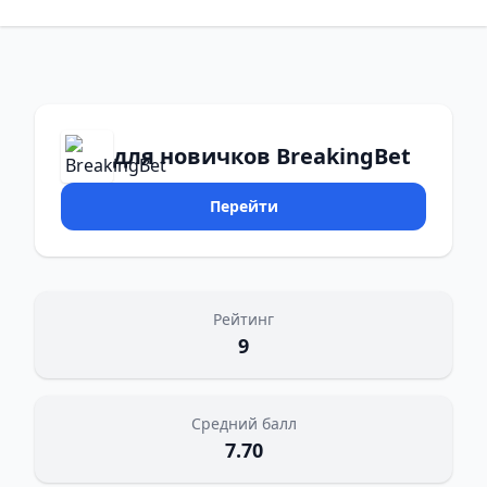
для новичков BreakingBet
Перейти
Рейтинг
9
Средний балл
7.70