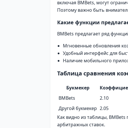
включая BMBets, могут ограни
Поэтому важно быть внимател
Какие функции предлагае
BMBets предлагает ряд функци
Мгновенные обновления коэ
Удобный интерфейс для быс
Наличие мобильного прилож
Таблица сравнения ко
Букмекер
Коэффициен
BMBets
2.10
Другой букмекер
2.05
Как видно из таблицы, BMBets
арбитражных ставок.