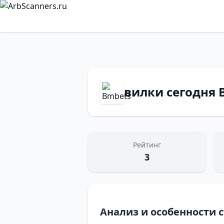
вилки сегодня 
Рейтинг
3
Анализ и особенности с