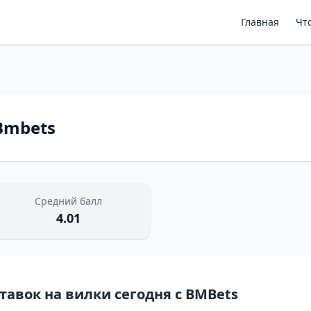
Главная
Чт
Bmbets
Средний балл
4.01
тавок на вилки сегодня с BMBets