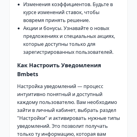
Изменения коэффициентов. Будьте в
курсе изменений ставок, чтобы
вовремя принять решение.
Акции и бонусы. Узнавайте о новых
предложениях и специальных акциях,
которые доступны только для
зарегистрированных пользователей.
Как Настроить Уведомления
Bmbets
Настройка уведомлений — процесс
интуитивно понятный и доступный
каждому пользователю. Вам необходимо
зайти в личный кабинет, выбрать раздел
"Настройки" и активировать нужные типы
уведомлений. Это позволит получать
только ту информацию, которая вам