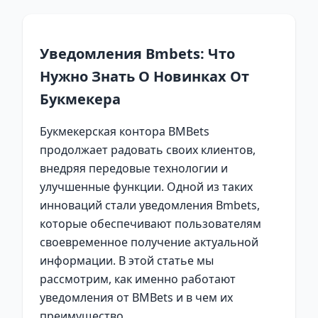
Уведомления Bmbets: Что
Нужно Знать О Новинках От
Букмекера
Букмекерская контора BMBets
продолжает радовать своих клиентов,
внедряя передовые технологии и
улучшенные функции. Одной из таких
инноваций стали уведомления Bmbets,
которые обеспечивают пользователям
своевременное получение актуальной
информации. В этой статье мы
рассмотрим, как именно работают
уведомления от BMBets и в чем их
преимущество.