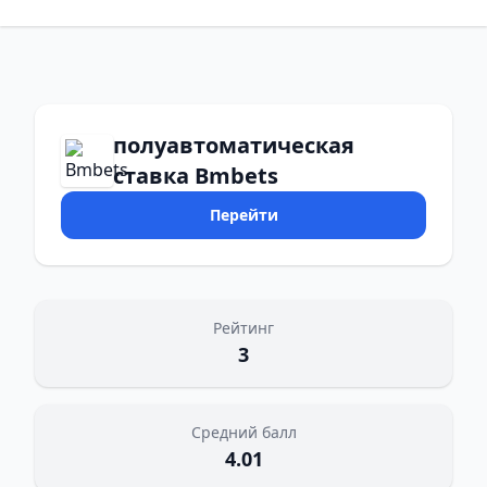
полуавтоматическая
ставка Bmbets
Перейти
Рейтинг
3
Средний балл
4.01