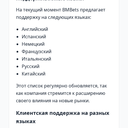
На текущий момент BMBets предлагает
поддержку на следующих языках:
Английский
Испанский
Немецкий
Французский
Итальянский
Русский
Китайский
Этот список регулярно обновляется, так
как компания стремится к расширению
своего влияния на новые рынки.
Клиентская поддержка на разных
языках