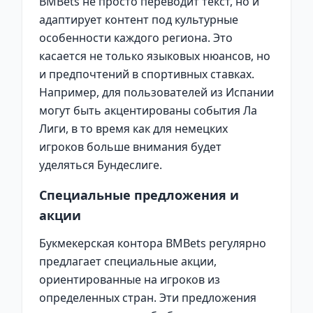
BMBets не просто переводит текст, но и
адаптирует контент под культурные
особенности каждого региона. Это
касается не только языковых нюансов, но
и предпочтений в спортивных ставках.
Например, для пользователей из Испании
могут быть акцентированы события Ла
Лиги, в то время как для немецких
игроков больше внимания будет
уделяться Бундеслиге.
Специальные предложения и
акции
Букмекерская контора BMBets регулярно
предлагает специальные акции,
ориентированные на игроков из
определенных стран. Эти предложения