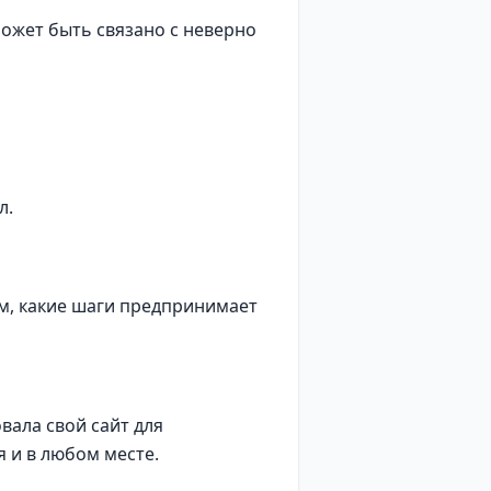
ожет быть связано с неверно
л.
м, какие шаги предпринимает
вала свой сайт для
 и в любом месте.