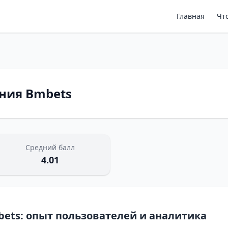
Главная
Чт
ния Bmbets
Средний балл
4.01
ets: опыт пользователей и аналитика