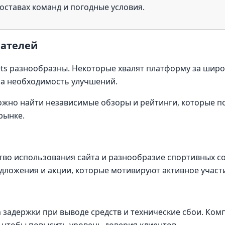
оставах команд и погодные условия.
вателей
ts разнообразны. Некоторые хвалят платформу за шир
на необходимость улучшений.
жно найти независимые обзоры и рейтинги, которые п
рынке.
во использования сайта и разнообразие спортивных соб
ложения и акции, которые мотивируют активное участие
 задержки при выводе средств и технические сбои. Ком