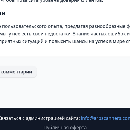
, чтобы повысить уровень доверия клиентов.
ии
 пользовательского опыта, предлагая разнообразные ф
мы, у нее есть свои недостатки. Знание частых ошибок 
риятных ситуаций и повысить шансы на успех в мире с
 комментарии
Связаться с администрацией сайта:
info@arbscanners.co
Публичная оферта