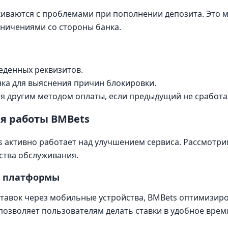
иваются с проблемами при пополнении депозита. Это м
ничениями со стороны банка.
еденных реквизитов.
нка для выяснения причин блокировки.
я другим методом оплаты, если предыдущий не сработа
я работы BMBets
 активно работает над улучшением сервиса. Рассмотри
ства обслуживания.
 платформы
ставок через мобильные устройства, BMBets оптимизиро
позволяет пользователям делать ставки в удобное время