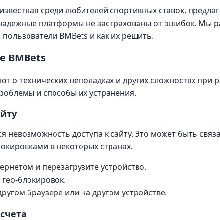
 известная среди любителей спортивных ставок, предла
 надежные платформы не застрахованы от ошибок. Мы р
 пользователи BMBets и как их решить.
е BMBets
т о технических неполадках и других сложностях при р
роблемы и способы их устранения.
айту
я невозможность доступа к сайту. Это может быть связа
окировками в некоторых странах.
ернетом и перезагрузите устройство.
 гео-блокировок.
другом браузере или на другом устройстве.
счета