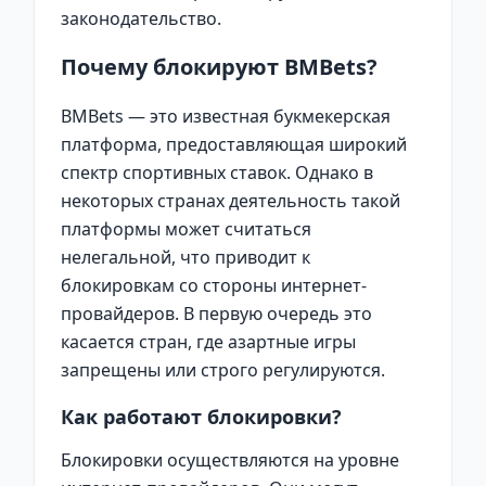
законодательство.
Почему блокируют BMBets?
BMBets — это известная букмекерская
платформа, предоставляющая широкий
спектр спортивных ставок. Однако в
некоторых странах деятельность такой
платформы может считаться
нелегальной, что приводит к
блокировкам со стороны интернет-
провайдеров. В первую очередь это
касается стран, где азартные игры
запрещены или строго регулируются.
Как работают блокировки?
Блокировки осуществляются на уровне