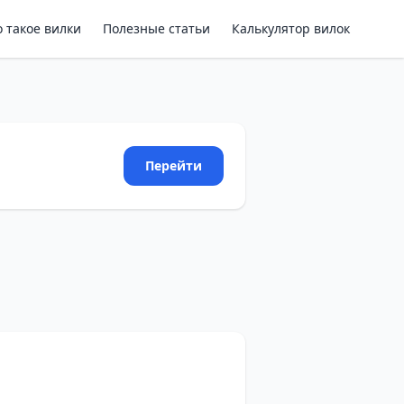
о такое вилки
Полезные статьи
Калькулятор вилок
Перейти