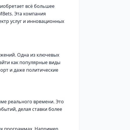
риобретает всё большее
MBets. Эта компания
ектр услуг и инновационных
ожений. Одна из ключевых
найти как популярные виды
порт и даже политические
ме реального времени. Это
бытий, делая ставки более
ых программах. Например,