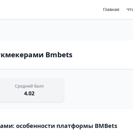
Главная
Чт
букмекерами Bmbets
Средний балл
4.02
рами: особенности платформы BMBets