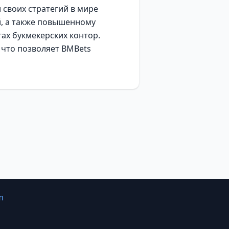
 своих стратегий в мире
й, а также повышенному
ах букмекерских контор.
 что позволяет BMBets
m