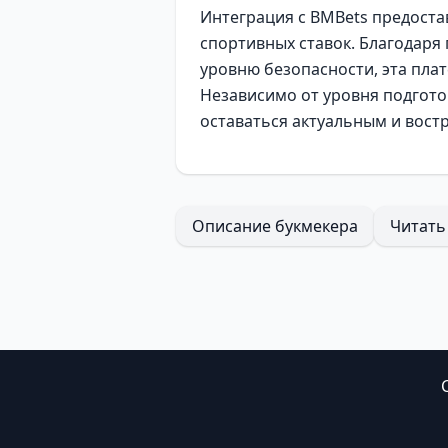
Интеграция с BMBets предоста
спортивных ставок. Благодаря
уровню безопасности, эта пла
Независимо от уровня подготов
оставаться актуальным и вост
Описание букмекера
Читать