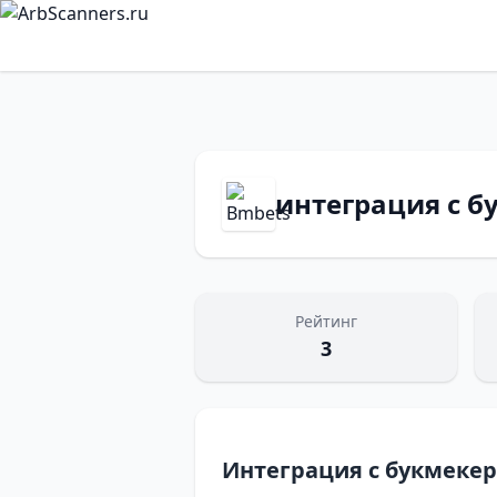
интеграция с 
Рейтинг
3
Интеграция с букмеке