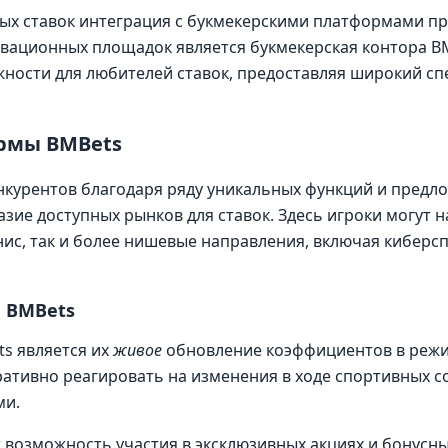
ых ставок интеграция с букмекерскими платформами п
овационных площадок является букмекерская контора B
ности для любителей ставок, предоставляя широкий сп
рмы BMBets
нкурентов благодаря ряду уникальных функций и предл
зие доступных рынков для ставок. Здесь игроки могут 
ннис, так и более нишевые направления, включая киберс
 BMBets
s является их
живое
обновление коэффициентов в режи
ативно реагировать на изменения в ходе спортивных со
ми.
т возможность участия в эксклюзивных акциях и бонусн