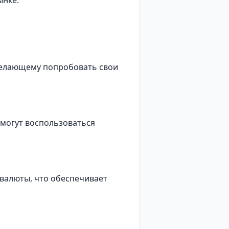
ынке.
 желающему попробовать свои
 могут воспользоваться
валюты, что обеспечивает