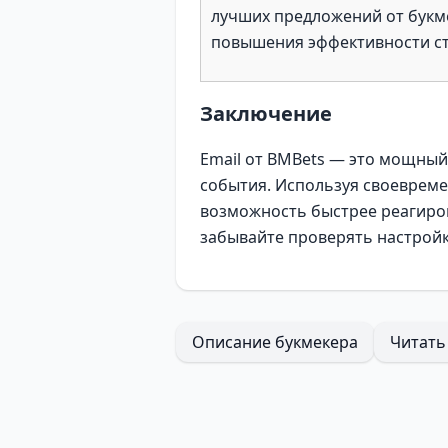
лучших предложений от букме
повышения эффективности ст
Заключение
Email от BMBets — это мощный
события. Используя своеврем
возможность быстрее реагиро
забывайте проверять настройк
Описание букмекера
Читать