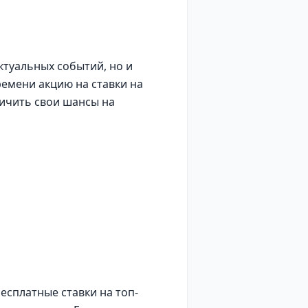
ктуальных событий, но и
ремени акцию на ставки на
личить свои шансы на
есплатные ставки на топ-