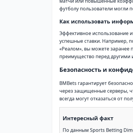
матчи или повышенные коэффи
футболу пользователи могли п
Как использовать информ
Эффективное использование и
успешные ставки. Например, п
«Реалом», вы можете заранее 
преимущество перед другими 
Безопасность и конфи
BMBets гарантирует безопасно
через защищенные серверы, чт
всегда могут отказаться от по
Интересный факт
По данным
Sports Betting Dim