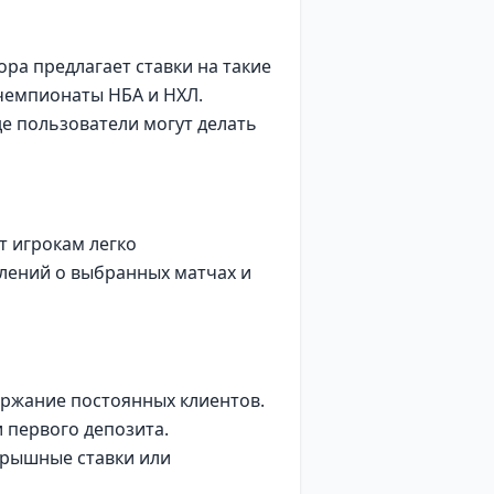
ра предлагает ставки на такие
 чемпионаты НБА и НХЛ.
где пользователи могут делать
 игрокам легко
лений о выбранных матчах и
ержание постоянных клиентов.
 первого депозита.
грышные ставки или