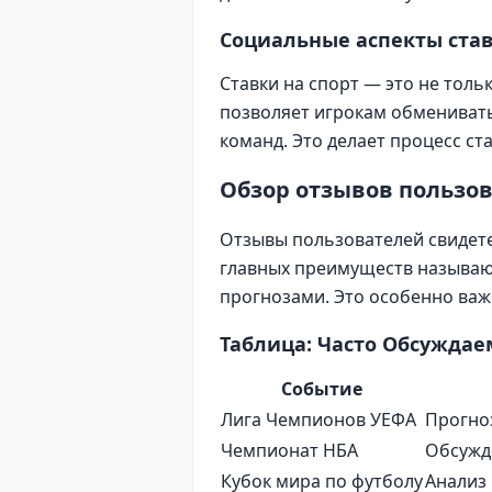
Социальные аспекты ста
Ставки на спорт — это не толь
позволяет игрокам обмениват
команд. Это делает процесс с
Обзор отзывов пользов
Отзывы пользователей свидете
главных преимуществ называю
прогнозами. Это особенно важн
Таблица: Часто Обсужда
Событие
Лига Чемпионов УЕФА
Прогно
Чемпионат НБА
Обсужд
Кубок мира по футболу
Анализ 