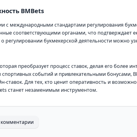
жность BMBets
вии с международными стандартами регулирования букм
нные соответствующими органами, что подтверждает е
 о регулировании букмекерской деятельности можно уз
оторая преобразует процесс ставок, делая его более и
 спортивных событий и привлекательными бонусами, B
н-ставок. Для тех, кто ценит оперативность и возможн
ts станет незаменимым инструментом.
 комментарии