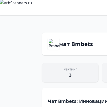
чат Bmbets
Рейтинг
3
Чат Bmbets: Инноваци