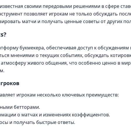
 известная своими передовыми решениями в сфере став
нструмент позволяет игрокам не только обсуждать посл
зировать матчи и получать ценные советы от других по
s?
атформу букмекера, обеспечивая доступ к обсуждениям
ься мнениями о текущих событиях, обсуждать котировк
 атмосферу живого общения, что особенно ценно в мире
м.
игроков
тавляет игрокам несколько ключевых преимуществ:
тными бетторами.
рмации о матчах и изменениях коэффициентов.
осы и получать быстрые ответы.