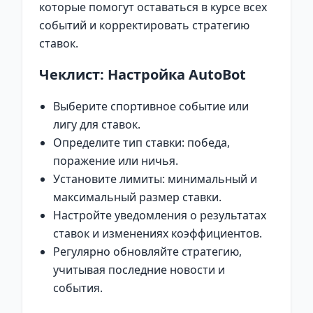
которые помогут оставаться в курсе всех
событий и корректировать стратегию
ставок.
Чеклист: Настройка AutoBot
Выберите спортивное событие или
лигу для ставок.
Определите тип ставки: победа,
поражение или ничья.
Установите лимиты: минимальный и
максимальный размер ставки.
Настройте уведомления о результатах
ставок и изменениях коэффициентов.
Регулярно обновляйте стратегию,
учитывая последние новости и
события.