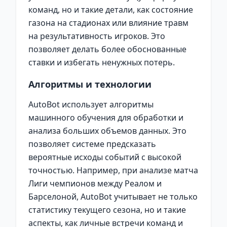
команд, но и такие детали, как состояние
газона на стадионах или влияние травм
на результативность игроков. Это
позволяет делать более обоснованные
ставки и избегать ненужных потерь.
Алгоритмы и технологии
AutoBot использует алгоритмы
машинного обучения для обработки и
анализа больших объемов данных. Это
позволяет системе предсказать
вероятные исходы событий с высокой
точностью. Например, при анализе матча
Лиги чемпионов между Реалом и
Барселоной, AutoBot учитывает не только
статистику текущего сезона, но и такие
аспекты, как личные встречи команд и