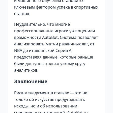
и машинного обучения становится
ключевым фактором успеха в спортивных
ставках.
Неудивительно, что многие
профессиональные игроки уже оценили
возможности AutoBot. Система позволяет
анализировать матчи различных лиг, от
NBA до итальянской Серии А,
предоставляя данные, которые раньше
были доступны только узкому кругу
аналитиков.
Заключение
Риск-менеджмент в ставках — это не
только об искусстве предугадывать
исходы, но и об использовании
современных технологий. AutoBot от