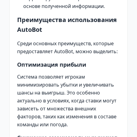
основе полученной информации.
Преимущества использования
AutoBot
Среди основных преимуществ, которые
предоставляет AutoBot, можно выделить:
Оптимизация прибыли
Система позволяет игрокам
минимизировать убытки и увеличивать
шансы на выигрыш. Это особенно
актуально в условиях, когда ставки могут
зависеть от множества внешних
факторов, таких как изменения в составе
команды или погода.