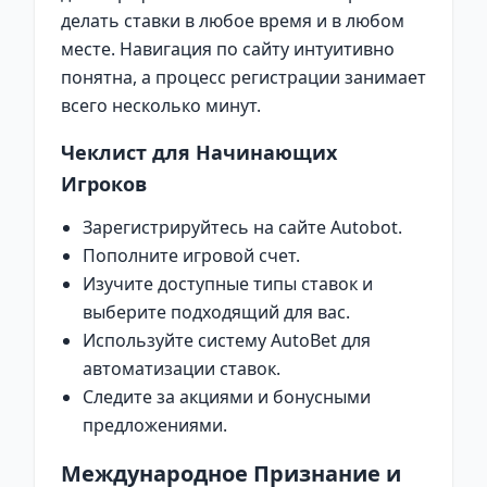
делать ставки в любое время и в любом
месте. Навигация по сайту интуитивно
понятна, а процесс регистрации занимает
всего несколько минут.
Чеклист для Начинающих
Игроков
Зарегистрируйтесь на сайте Autobot.
Пополните игровой счет.
Изучите доступные типы ставок и
выберите подходящий для вас.
Используйте систему AutoBet для
автоматизации ставок.
Следите за акциями и бонусными
предложениями.
Международное Признание и