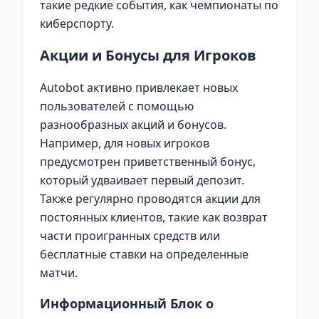
такие редкие события, как чемпионаты по
киберспорту.
Акции и Бонусы для Игроков
Autobot активно привлекает новых
пользователей с помощью
разнообразных акций и бонусов.
Например, для новых игроков
предусмотрен приветственный бонус,
который удваивает первый депозит.
Также регулярно проводятся акции для
постоянных клиентов, такие как возврат
части проигранных средств или
бесплатные ставки на определенные
матчи.
Информационный Блок о