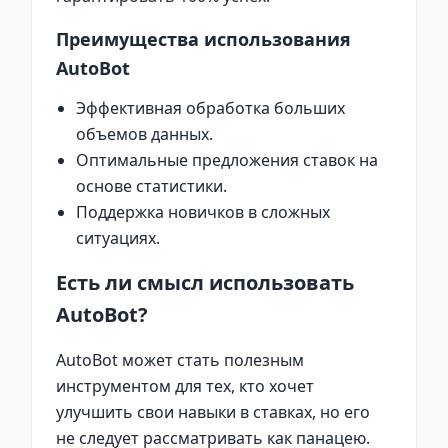
Преимущества использования
AutoBot
Эффективная обработка больших
объемов данных.
Оптимальные предложения ставок на
основе статистики.
Поддержка новичков в сложных
ситуациях.
Есть ли смысл использовать
AutoBot?
AutoBot может стать полезным
инструментом для тех, кто хочет
улучшить свои навыки в ставках, но его
не следует рассматривать как панацею.