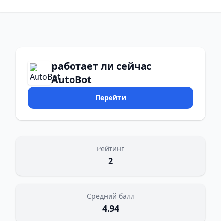
работает ли сейчас
AutoBot
Перейти
Рейтинг
2
Средний балл
4.94