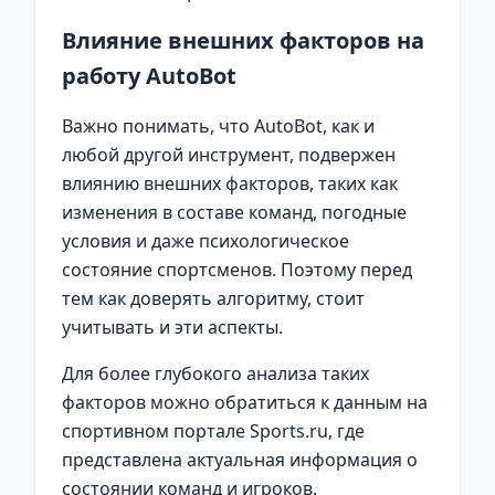
Влияние внешних факторов на
работу AutoBot
Важно понимать, что AutoBot, как и
любой другой инструмент, подвержен
влиянию внешних факторов, таких как
изменения в составе команд, погодные
условия и даже психологическое
состояние спортсменов. Поэтому перед
тем как доверять алгоритму, стоит
учитывать и эти аспекты.
Для более глубокого анализа таких
факторов можно обратиться к данным на
спортивном портале Sports.ru
, где
представлена актуальная информация о
состоянии команд и игроков.