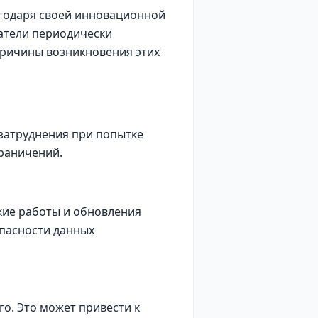
агодаря своей инновационной
атели периодически
 причины возникновения этих
затруднения при попытке
граничений.
кие работы и обновления
опасности данных
го. Это может привести к