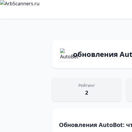
обновления Aut
Рейтинг
2
Обновления AutoBot: чт