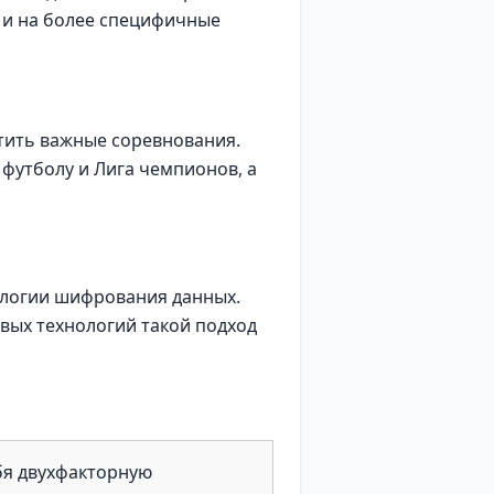
о и на более специфичные
тить важные соревнования.
 футболу и Лига чемпионов, а
ологии шифрования данных.
вых технологий такой подход
бя двухфакторную