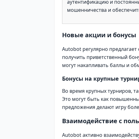
аутентификацию и постоянн
мошенничества и обеспечит
Новые акции и бонусы
Autobot регулярно предлагает
получить приветственный бону
могут накапливать баллы и об
Бонусы на крупные турн
Во время крупных турниров, т
Это могут быть как повышенны
предложения делают игру боле
Взаимодействие с пол
Autobot активно взаимодейств