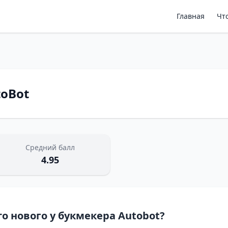
Главная
Чт
oBot
Средний балл
4.95
о нового у букмекера Autobot?