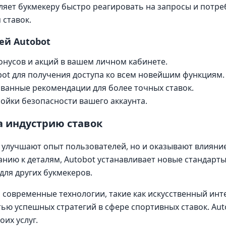
ляет букмекеру быстро реагировать на запросы и потре
 ставок.
ей Autobot
нусов и акций в вашем личном кабинете.
ot для получения доступа ко всем новейшим функциям.
ванные рекомендации для более точных ставок.
ойки безопасности вашего аккаунта.
а индустрию ставок
 улучшают опыт пользователей, но и оказывают влияние
нию к деталям, Autobot устанавливает новые стандарты
для других букмекеров.
, современные технологии, такие как искусственный ин
ью успешных стратегий в сфере спортивных ставок. Aut
их услуг.