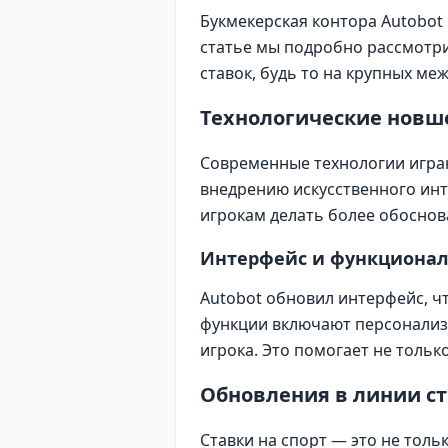
Букмекерская контора Autobot
статье мы подробно рассмотри
ставок, будь то на крупных м
Технологические новше
Современные технологии играют
внедрению искусственного инт
игрокам делать более обоснов
Интерфейс и функциона
Autobot обновил интерфейс, ч
функции включают персонализ
игрока. Это помогает не тольк
Обновления в линии с
Ставки на спорт — это не толь