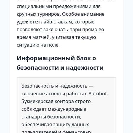
специальными предложениями для
крупных турниров. Особое внимание
уделяется лайв-ставкам, которые
позволяют заключать пари прямо во
время матчей, учитывая текущую
ситуацию на поле.
Информационный блок о
безопасности и надежности
Безопасность и надежность —
ключевые аспекты работы с Autobot.
Букмекерская контора строго
соблюдает международные
стандарты безопасности,
обеспечивая защиту данных
пользователей и финансовых