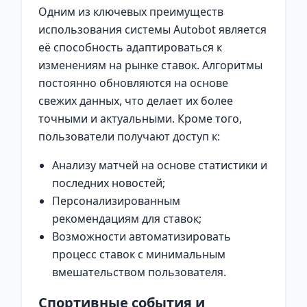
Одним из ключевых преимуществ
использования системы Autobot является
её способность адаптироваться к
изменениям на рынке ставок. Алгоритмы
постоянно обновляются на основе
свежих данных, что делает их более
точными и актуальными. Кроме того,
пользователи получают доступ к:
Анализу матчей на основе статистики и
последних новостей;
Персонализированным
рекомендациям для ставок;
Возможности автоматизировать
процесс ставок с минимальным
вмешательством пользователя.
Спортивные события и