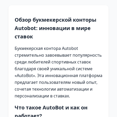
Обзор букмекерской конторы
Autobot: инновации в мире
ставок
Букмекерская контора Autobot
стремительно завоевывает популярность
среди любителей спортивных ставок
благодаря своей уникальной системе
«AutoBot». Эта инновационная платформа
предлагает пользователям новый опыт,
сочетая технологии автоматизации и
персонализации в ставках.
Что такое AutoBot и как он
работает?