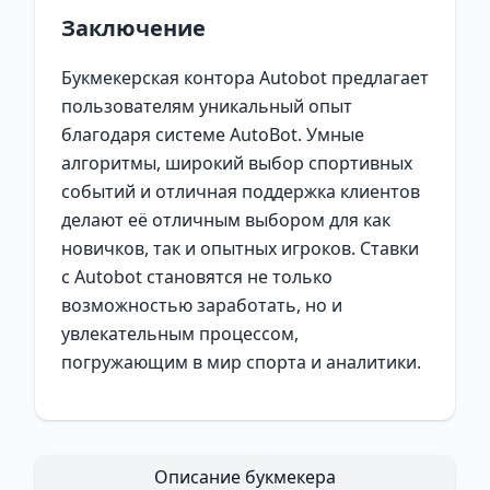
Заключение
Букмекерская контора Autobot предлагает
пользователям уникальный опыт
благодаря системе AutoBot. Умные
алгоритмы, широкий выбор спортивных
событий и отличная поддержка клиентов
делают её отличным выбором для как
новичков, так и опытных игроков. Ставки
с Autobot становятся не только
возможностью заработать, но и
увлекательным процессом,
погружающим в мир спорта и аналитики.
Описание букмекера