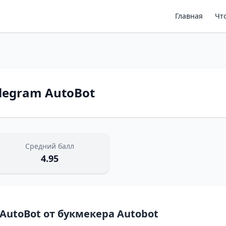
Главная
Чт
elegram AutoBot
Средний балл
4.95
AutoBot от букмекера Autobot