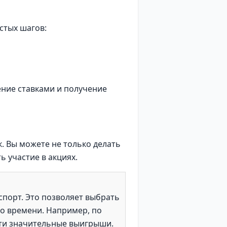
стых шагов:
ение ставками и получение
. Вы можете не только делать
ь участие в акциях.
спорт. Это позволяет выбрать
о времени. Например, по
сти значительные выигрыши.