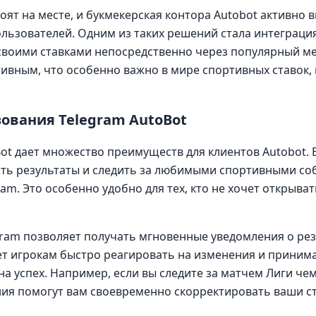
оят на месте, и букмекерская контора Autobot активно
льзователей. Одним из таких решений стала интеграция 
своими ставками непосредственно через популярный ме
ивным, что особенно важно в мире спортивных ставок, 
ования Telegram AutoBot
t дает множество преимуществ для клиентов Autobot. В
ять результаты и следить за любимыми спортивными со
m. Это особенно удобно для тех, кто не хочет открыват
egram позволяет получать мгновенные уведомления о ре
ет игрокам быстро реагировать на изменения и приним
а успех. Например, если вы следите за матчем Лиги ч
ия помогут вам своевременно скорректировать ваши ст