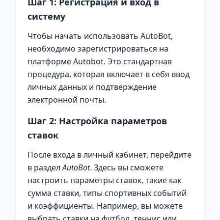
Шаг 1: Регистрация и вход в
систему
Чтобы начать использовать AutoBot,
необходимо зарегистрироваться на
платформе Autobot. Это стандартная
процедура, которая включает в себя ввод
личных данных и подтверждение
электронной почты.
Шаг 2: Настройка параметров
ставок
После входа в личный кабинет, перейдите
в раздел
AutoBot
. Здесь вы сможете
настроить параметры ставок, такие как
сумма ставки, типы спортивных событий
и коэффициенты. Например, вы можете
выбрать ставки на футбол, теннис или