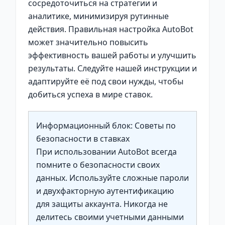
сосредоточиться на стратегии и
аналитике, минимизируя рутинные
действия. Правильная настройка AutoBot
может значительно повысить
эффективность вашей работы и улучшить
результаты. Следуйте нашей инструкции и
адаптируйте её под свои нужды, чтобы
добиться успеха в мире ставок.
Информационный блок: Советы по
безопасности в ставках
При использовании AutoBot всегда
помните о безопасности своих
данных. Используйте сложные пароли
и двухфакторную аутентификацию
для защиты аккаунта. Никогда не
делитесь своими учетными данными