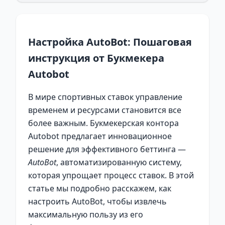
Настройка AutoBot: Пошаговая
инструкция от Букмекера
Autobot
В мире спортивных ставок управление
временем и ресурсами становится все
более важным. Букмекерская контора
Autobot предлагает инновационное
решение для эффективного беттинга —
AutoBot
, автоматизированную систему,
которая упрощает процесс ставок. В этой
статье мы подробно расскажем, как
настроить AutoBot, чтобы извлечь
максимальную пользу из его