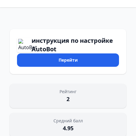
инструкция по настройке
AutoBot
Перейти
Рейтинг
2
Средний балл
4.95