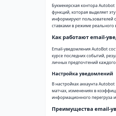
Букмекерская контора Autobot
функций, которая выделяет эт
информируют пользователей о
ставками в режиме реального 
Как работают email-ув
Email-уведомления AutoBot со
курсе последних событий, рез
личных предпочтений каждого 
Настройка уведомлений
В настройках аккаунта Autobot
матчах, изменениях в коэффиц
информационного перегруза и 
Преимущества email-ув