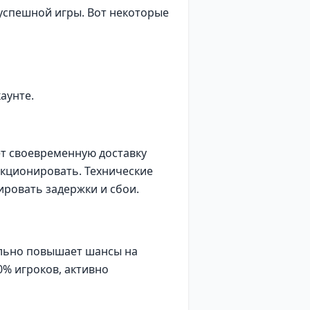
успешной игры. Вот некоторые
аунте.
ет своевременную доставку
нкционировать. Технические
ровать задержки и сбои.
ельно повышает шансы на
60% игроков, активно