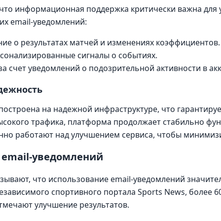
 что информационная поддержка критически важна для 
х email-уведомлений:
е о результатах матчей и изменениях коэффициентов.
сонализированные сигналы о событиях.
а счет уведомлений о подозрительной активности в акк
дежность
построена на надежной инфраструктуре, что гарантиру
ысокого трафика, платформа продолжает стабильно фу
нно работают над улучшением сервиса, чтобы минимизи
 email-уведомлений
азывают, что использование email-уведомлений значит
независимого спортивного портала
Sports News
, более 
тмечают улучшение результатов.