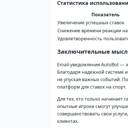
Статистика использован
Показатель
Увеличение успешных ставок
Снижение времени реакции на
Удовлетворенность пользоват
Заключительные мысл
Email-уведомления AutoBot — э
Благодаря надежной системе и
не упуская важных событий. П
платформ для ставок на спорт.
Для тех, кто только начинает 
опытные игроки смогут улучши
совершенствовать свои услуги,
клиентах.