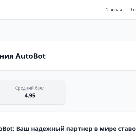
Главная
Чт
ния AutoBot
Средний балл
4.95
oBot: Ваш надежный партнер в мире ставо