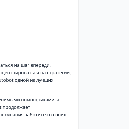
аться на шаг впереди.
нцентрироваться на стратегии,
utobot одной из лучших
заменимыми помощниками, а
ot продолжает
 компания заботится о своих