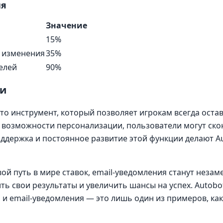
ия
Значение
15%
 изменения
35%
елей
90%
и
то инструмент, который позволяет игрокам всегда остав
 возможности персонализации, пользователи могут ско
оддержка и постоянное развитие этой функции делают A
свой путь в мире ставок, email-уведомления станут не
ть свои результаты и увеличить шансы на успех. Autob
 и email-уведомления — это лишь один из примеров, как