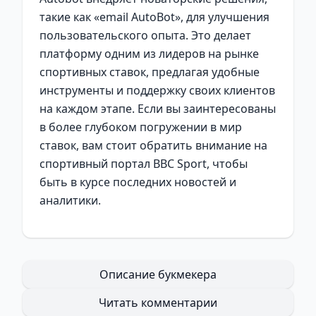
такие как «email AutoBot», для улучшения
пользовательского опыта. Это делает
платформу одним из лидеров на рынке
спортивных ставок, предлагая удобные
инструменты и поддержку своих клиентов
на каждом этапе. Если вы заинтересованы
в более глубоком погружении в мир
ставок, вам стоит обратить внимание на
спортивный портал BBC Sport
, чтобы
быть в курсе последних новостей и
аналитики.
Описание букмекера
Читать комментарии