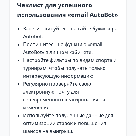
Чеклист для успешного
использования «email AutoBot»
Зарегистрируйтесь на сайте букмекера
Autobot.
Подпишитесь на функцию «email
AutoBot» в личном кабинете.
Настройте фильтры по видам спорта и
турнирам, чтобы получать только
интересующую информацию.
Регулярно проверяйте свою
электронную почту для
своевременного реагирования на
изменения.
Используйте полученные данные для
оптимизации ставок и повышения
шансов на выигрыш.