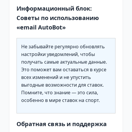
Информационный блок:
Советы по использованию
«email AutoBot»
Не забывайте регулярно обновлять
настройки уведомлений, чтобы
получать самые актуальные данные.
Это поможет вам оставаться в курсе
всех изменений и не упустить
выгодные возможности для ставок.
Помните, что знание — это сила,
особенно в мире ставок на спорт.
Обратная связь и поддержка