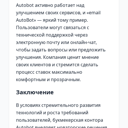
Autobot активно работает над
улучшением своих сервисов, и «email
AutoBot» — яркий тому пример.
Пользователи могут связаться с
технической поддержкой через
электронную почту или онлайн-чат,
чтобы задать вопросы или предложить
улучшения. Компания ценит мнение
своих клиентов и стремится сделать
процесс ставок максимально
комфортным и прозрачным.
Заключение
В условиях стремительного развития
технологий и роста требований
пользователей, букмекерская контора
Autobot внедряет новаторские решения,