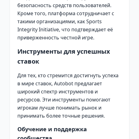
безопасность средств пользователей.
Кроме того, платформа сотрудничает с
такими организациями, как
Sports
Integrity Initiative
, что подтверждает её
приверженность честной игре.
Инструменты для успешных
ставок
Для тех, кто стремится достигнуть успеха
в мире ставок, Autobot предлагает
широкий спектр инструментов и
ресурсов. Эти инструменты помогают
игрокам лучше понимать рынок и
принимать более точные решения.
Обучение и поддержка
сообщества