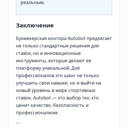
реальным.
Заключение
Букмекерская контора Autobot предлагает
не только стандартные решения для
ставок, но и инновационные
инструменты, которые делают её
платформу уникальной. Для
профессионалов это шанс не только
улучшить свои навыки, но и выйти на
новый уровень в мире спортивных
ставок. Autobot — это выбор тех, кто
ценит качество, безопасность и
профессионализм.
```