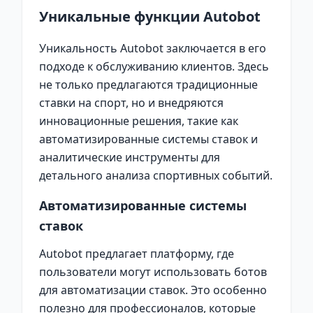
Уникальные функции Autobot
Уникальность Autobot заключается в его
подходе к обслуживанию клиентов. Здесь
не только предлагаются традиционные
ставки на спорт, но и внедряются
инновационные решения, такие как
автоматизированные системы ставок и
аналитические инструменты для
детального анализа спортивных событий.
Автоматизированные системы
ставок
Autobot предлагает платформу, где
пользователи могут использовать ботов
для автоматизации ставок. Это особенно
полезно для профессионалов, которые