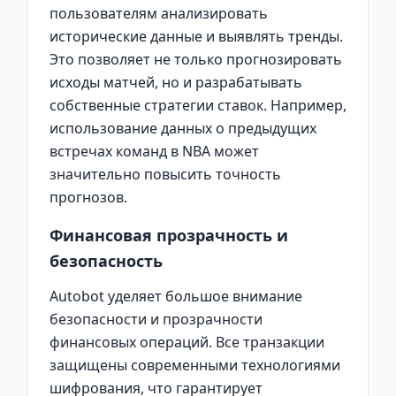
пользователям анализировать
исторические данные и выявлять тренды.
Это позволяет не только прогнозировать
исходы матчей, но и разрабатывать
собственные стратегии ставок. Например,
использование данных о предыдущих
встречах команд в NBA может
значительно повысить точность
прогнозов.
Финансовая прозрачность и
безопасность
Autobot уделяет большое внимание
безопасности и прозрачности
финансовых операций. Все транзакции
защищены современными технологиями
шифрования, что гарантирует