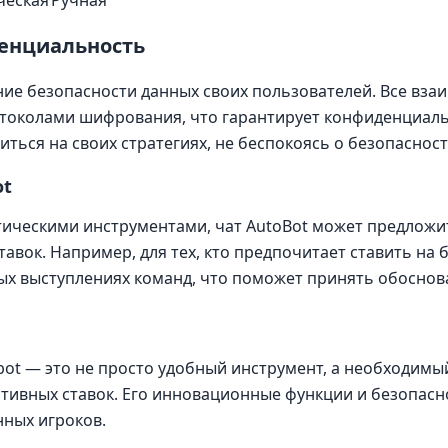
ческая
Ручная
денциальность
ние безопасности данных своих пользователей. Все взаи
околами шифрования, что гарантирует конфиденциаль
ться на своих стратегиях, не беспокоясь о безопасност
ot
тическими инструментами, чат AutoBot может предлож
авок. Например, для тех, кто предпочитает ставить на 
ых выступлениях команд, что поможет принять обоснов
bot — это не просто удобный инструмент, а необходимы
ортивных ставок. Его инновационные функции и безопасн
ных игроков.