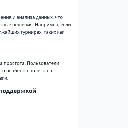
ения и анализа данных, что
нтные решения. Например, если
ижайших турнирах, таких как
я
простота. Пользователи
Это особенно полезно в
вки.
 поддержкой