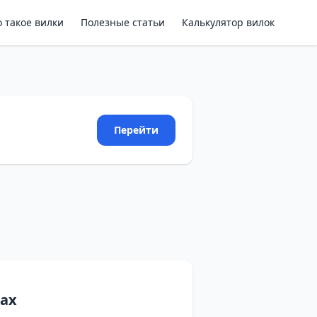
о такое вилки
Полезные статьи
Калькулятор вилок
Перейти
ках