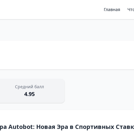
Главная
Чт
Средний балл
4.95
ра Autobot: Новая Эра в Спортивных Став