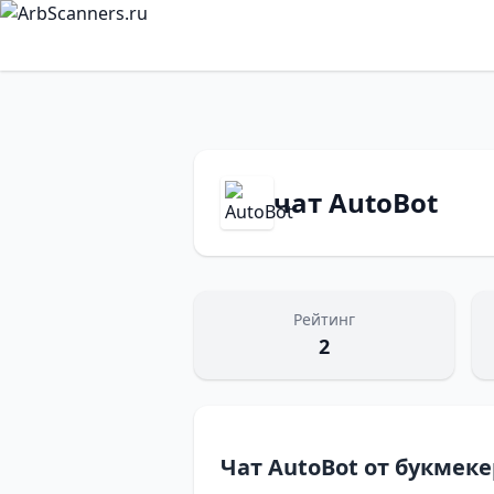
чат AutoBot
Рейтинг
2
Чат AutoBot от букмеке