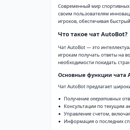
Современный мир спортивных с
своим пользователям инновац
игроков, обеспечивая быстрый
Что такое чат AutoBot?
Чат AutoBot — это интеллекту
игрокам получать ответы на в
необходимости покидать стран
Основные функции чата 
Чат AutoBot предлагает широк
Получение
оперативных
отв
Консультации по текущим а
Управление счетом, включая
Информация о последних сп