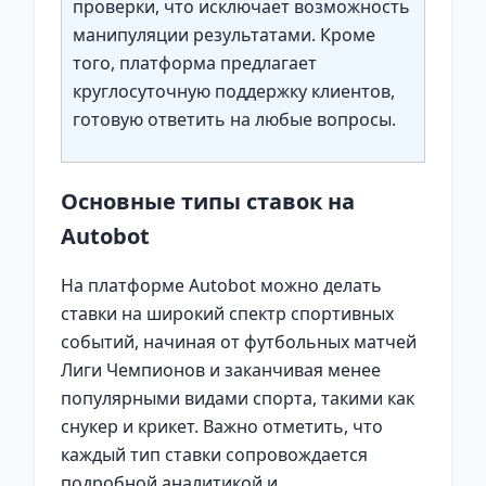
проверки, что исключает возможность
манипуляции результатами. Кроме
того, платформа предлагает
круглосуточную поддержку клиентов,
готовую ответить на любые вопросы.
Основные типы ставок на
Autobot
На платформе Autobot можно делать
ставки на широкий спектр спортивных
событий, начиная от футбольных матчей
Лиги Чемпионов и заканчивая менее
популярными видами спорта, такими как
снукер и крикет. Важно отметить, что
каждый тип ставки сопровождается
подробной аналитикой и