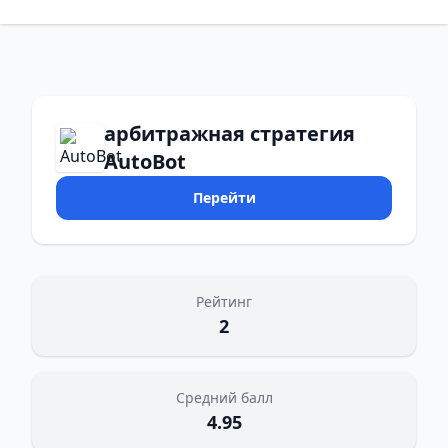
арбитражная стратегия
AutoBot
Перейти
Рейтинг
2
Средний балл
4.95