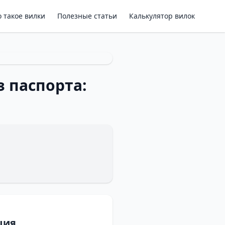
о такое вилки
Полезные статьи
Калькулятор вилок
з паспорта:
ция