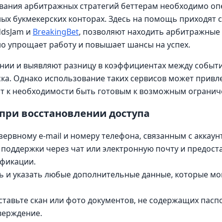
вания арбитражных стратегий беттерам необходимо оп
ых букмекерских конторах. Здесь на помощь приходят с
ddsJam и
BreakingBet
, позволяют находить арбитражные
но упрощает работу и повышает шансы на успех.
нии и выявляют разницу в коэффициентах между событи
ска. Однако использование таких сервисов может прив
ит к необходимости быть готовым к возможным огранич
при восстановлении доступа
зервному e-mail и номеру телефона, связанным с аккаун
 поддержки через чат или электронную почту и предост
фикации.
 и указать любые дополнительные данные, которые мо
ставьте скан или фото документов, не содержащих пасп
верждение.