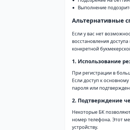
Подозрение на беттинг
Выполнение подозрит
Альтернативные с
Если у вас нет возможн
восстановления доступа 
конкретной букмекерско
1. Использование ре
При регистрации в боль
Если доступ к основному
пароля или подтвержден
2. Подтверждение ч
Некоторые БК позволяют
номер телефона. Этот ме
устройству.