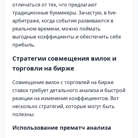
отличаться от тех, что предлагают
традиционные букмекеры. Зачастую, в live-
арбитраже, когда события развиваются в
реальном времени, можно поймать
выгодные коэффициенты и обеспечить себе
прибыль.
Стратегии совмещения вилок и
торговли на бирже
Совмещение вилок с торговлей на бирже
ставок требует детального анализа и быстрой
реакции на изменения коэффициентов. Вот
несколько стратегий, которые могут быть
полезны:
Использование прематч анализа