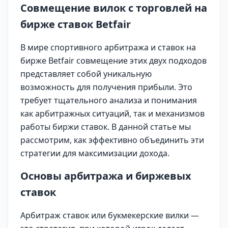
Совмещение вилок с торговлей на
бирже ставок Betfair
В мире спортивного арбитража и ставок на
бирже Betfair совмещение этих двух подходов
представляет собой уникальную
возможность для получения прибыли. Это
требует тщательного анализа и понимания
как арбитражных ситуаций, так и механизмов
работы биржи ставок. В данной статье мы
рассмотрим, как эффективно объединить эти
стратегии для максимизации дохода.
Основы арбитража и биржевых
ставок
Арбитраж ставок или букмекерские вилки —