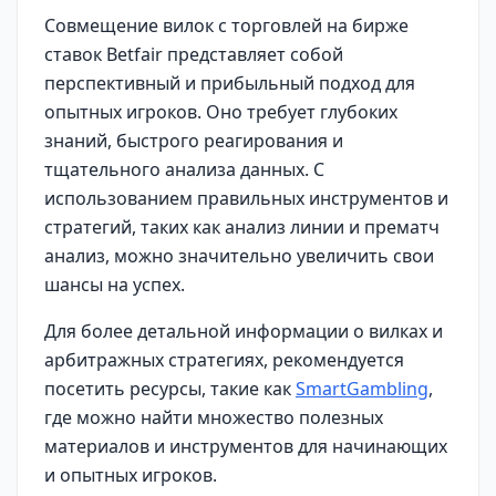
Совмещение вилок с торговлей на бирже
ставок Betfair представляет собой
перспективный и прибыльный подход для
опытных игроков. Оно требует глубоких
знаний, быстрого реагирования и
тщательного анализа данных. С
использованием правильных инструментов и
стратегий, таких как анализ линии и прематч
анализ, можно значительно увеличить свои
шансы на успех.
Для более детальной информации о вилках и
арбитражных стратегиях, рекомендуется
посетить ресурсы, такие как
SmartGambling
,
где можно найти множество полезных
материалов и инструментов для начинающих
и опытных игроков.