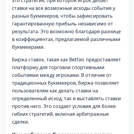
это стратегия, при которой игрок делает
ставки на все возможные исходы события у
разных букмекеров, чтобы зафиксировать
гарантированную прибыль независимо от
результата. Это возможно благодаря разнице
в коэффициентах, предлагаемой различными
букмекерами.
Биржа ставок, такая как Betfair, предоставляет
платформу для торговли спортивными
событиями между игроками. В отличие от
традиционных букмекеров, биржа позволяет
пользователям как делать ставки на
определенный исход, так и выставлять ставки
против него. Это создает условия для более
гибких стратегий, включая арбитражные
сделки.