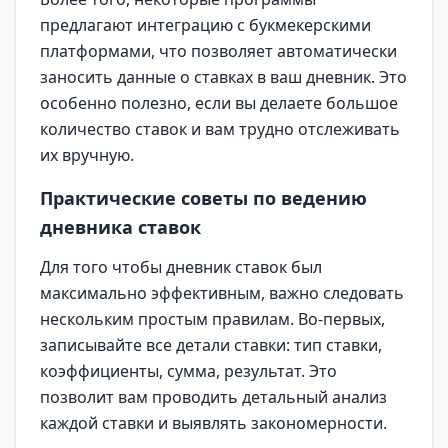
предлагают интеграцию с букмекерскими
платформами, что позволяет автоматически
заносить данные о ставках в ваш дневник. Это
особенно полезно, если вы делаете большое
количество ставок и вам трудно отслеживать
их вручную.
Практические советы по ведению
дневника ставок
Для того чтобы дневник ставок был
максимально эффективным, важно следовать
нескольким простым правилам. Во-первых,
записывайте все детали ставки: тип ставки,
коэффициенты, сумма, результат. Это
позволит вам проводить детальный анализ
каждой ставки и выявлять закономерности.