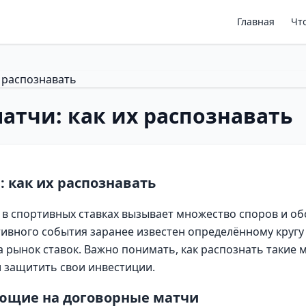
Главная
Чт
атчи: как их распознавать
 как их распознавать
в спортивных ставках вызывает множество споров и об
ивного события заранее известен определённому кругу 
 рынок ставок. Важно понимать, как распознать такие 
 защитить свои инвестиции.
ющие на договорные матчи