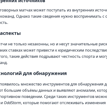
тренних источников
оворных матчах может поступать из внутренних источни
команд. Однако такие сведения нужно воспринимать с 
сть.
 аспекты
тчи не только незаконны, но и несут значительные риск
аких ставках может привести к юридическим последств
 того, такие действия подрывают честность спорта и мо
анд.
хнологий для обнаружения
 появилось множество инструментов для обнаружения д
т большие объёмы данных и выявляют аномалии, кото
спортивном поведении. Среди таких инструментов можн
и
OddStorm
, которые помогают отслеживать изменения