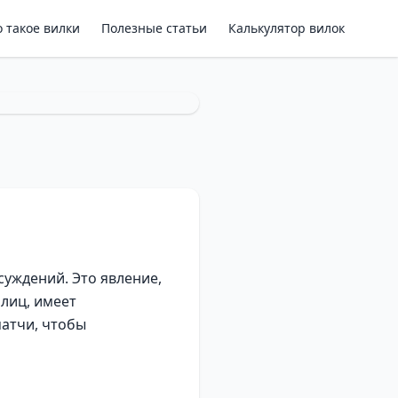
о такое вилки
Полезные статьи
Калькулятор вилок
суждений. Это явление,
лиц, имеет
матчи, чтобы