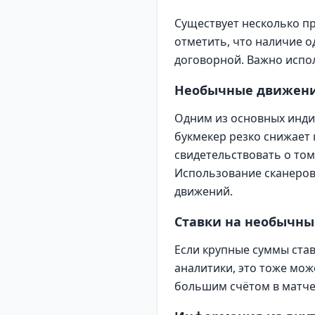
Существует несколько пр
отметить, что наличие о
договорной. Важно испо
Необычные движени
Одним из основных инди
букмекер резко снижает
свидетельствовать о том
Использование сканеров 
движений.
Ставки на необычны
Если крупные суммы став
аналитики, это тоже мож
большим счётом в матче