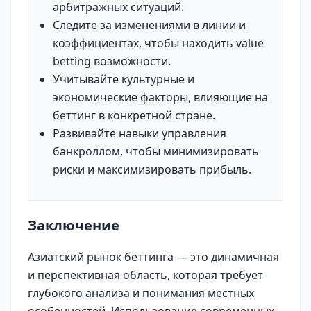
арбитражных ситуаций.
Следите за изменениями в линии и
коэффициентах, чтобы находить value
betting возможности.
Учитывайте культурные и
экономические факторы, влияющие на
беттинг в конкретной стране.
Развивайте навыки управления
банкроллом, чтобы минимизировать
риски и максимизировать прибыль.
Заключение
Азиатский рынок беттинга — это динамичная
и перспективная область, которая требует
глубокого анализа и понимания местных