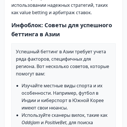
использовании надежных стратегий, таких
как value betting и арбитраж ставок.
Инфоблок: Советы для успешного
беттинга в Азии
Успешный беттинг в Азии требует учета
ряда факторов, специфичных для
региона. Вот несколько советов, которые
помогут вам:
Изучайте местные виды спорта и их
особенности. Например, футбол в
Индии и киберспорт в Южной Корее
имеют свои нюансы.
Используйте сканеры вилок, такие как
OddsJam
и
PositiveBet
, для поиска