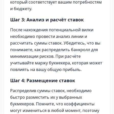
который соответствует вашим потребностям
и бюджету.
Шаг 3: Анализ и расчёт ставок
После нахождения потенциальной вилки
необходимо провести анализ линии и
рассчитать суммы ставок. Убедитесь, что вы
понимаете, как распределить банкролл для
минимизации рисков. При расчёте
учитывайте маржу букмекера, которая может
повлиять на вашу общую прибыль.
Шаг 4: Размещение ставок
Распределив суммы ставок, необходимо
быстро разместить их у выбранных
букмекеров. Помните, что коэффициенты
могут измениться в любой момент, поэтому