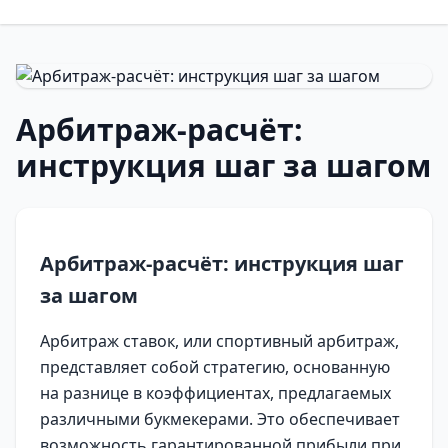
Арбитраж-расчёт:
инструкция шаг за шагом
Арбитраж-расчёт: инструкция шаг
за шагом
Арбитраж ставок, или спортивный арбитраж,
представляет собой стратегию, основанную
на разнице в коэффициентах, предлагаемых
различными букмекерами. Это обеспечивает
возможность гарантированной прибыли при