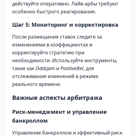
действуйте оперативно. Лайв-арбы требуют
особенно быстрого реагирования.
Шаг 5: Мониторинг и корректировка
После размещения ставок следите за
изменениями в коэффициентах и
корректируйте стратегию при
необходимости. Используйте инструменты,
такие как
OddsJam
и
PositiveBet
, для
отслеживания изменений в режиме
реального времени.
Важные аспекты арбитража
Риск-менеджмент и управление
банкроллом
Управление банкроллом и эффективный риск-