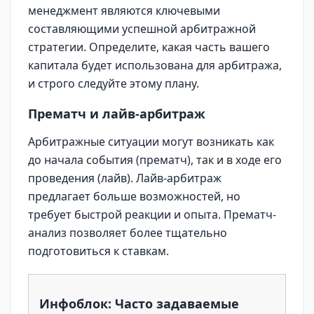
менеджмент являются ключевыми
составляющими успешной арбитражной
стратегии. Определите, какая часть вашего
капитала будет использована для арбитража,
и строго следуйте этому плану.
Прематч и лайв-арбитраж
Арбитражные ситуации могут возникать как
до начала события (прематч), так и в ходе его
проведения (лайв). Лайв-арбитраж
предлагает больше возможностей, но
требует быстрой реакции и опыта. Прематч-
анализ позволяет более тщательно
подготовиться к ставкам.
Инфоблок: Часто задаваемые