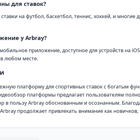
пны для ставок?
ставки на футбол, баскетбол, теннис, хоккей, и многие 
жение у Arbray?
 мобильное приложение, доступное для устройств на iOS 
 в любом месте.
и
дежную платформу для спортивных ставок с богатым фу
идеообзор платформы предлагает пользователям полно
ор в пользу Arbray обоснованным и осознанным. Благо
Arbray продолжает привлекать внимание как новичков, 