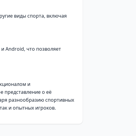
другие виды спорта, включая
и Android, что позволяет
нкционалом и
е представление о её
даря разнообразию спортивных
так и опытных игроков.