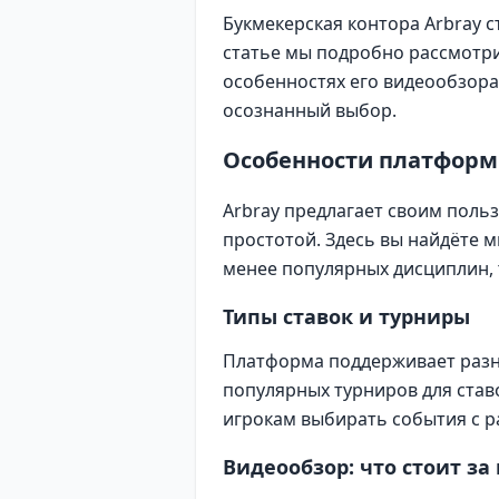
Букмекерская контора Arbray 
статье мы подробно рассмотри
особенностях его видеообзора
осознанный выбор.
Особенности платформ
Arbray предлагает своим поль
простотой. Здесь вы найдёте м
менее популярных дисциплин, т
Типы ставок и турниры
Платформа поддерживает разно
популярных турниров для став
игрокам выбирать события с 
Видеообзор: что стоит за