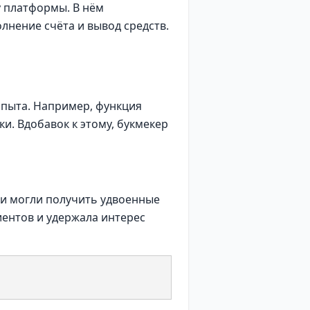
у платформы. В нём
лнение счёта и вывод средств.
опыта. Например, функция
и. Вдобавок к этому, букмекер
ки могли получить удвоенные
ентов и удержала интерес