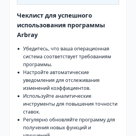
Чеклист для успешного
использования программы
Arbray
Убедитесь, что ваша операционная
система соответствует требованиям
программы.
Настройте автоматические
уведомления для отслеживания
изменений коэффициентов.
Используйте аналитические
инструменты для повышения точности
ставок.
Регулярно обновляйте программу для
получения новых функций и
улучшений.