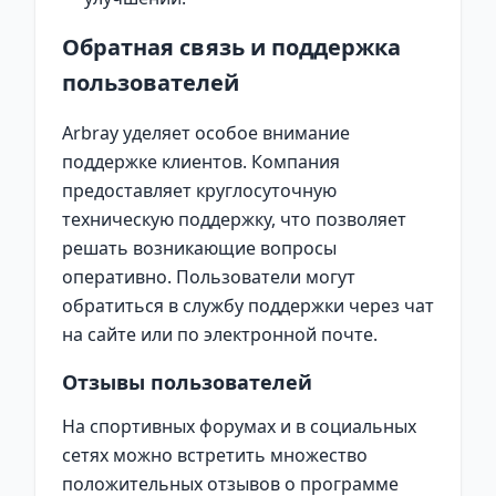
Обратная связь и поддержка
пользователей
Arbray уделяет особое внимание
поддержке клиентов. Компания
предоставляет круглосуточную
техническую поддержку, что позволяет
решать возникающие вопросы
оперативно. Пользователи могут
обратиться в службу поддержки через чат
на сайте или по электронной почте.
Отзывы пользователей
На спортивных форумах и в социальных
сетях можно встретить множество
положительных отзывов о программе