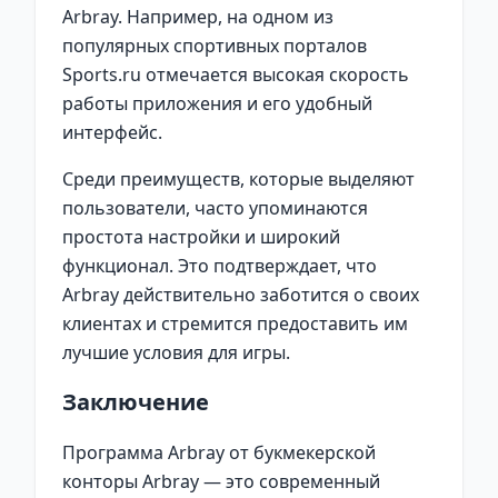
Arbray. Например, на одном из
популярных спортивных порталов
Sports.ru отмечается высокая скорость
работы приложения и его удобный
интерфейс.
Среди преимуществ, которые выделяют
пользователи, часто упоминаются
простота настройки и широкий
функционал. Это подтверждает, что
Arbray действительно заботится о своих
клиентах и стремится предоставить им
лучшие условия для игры.
Заключение
Программа Arbray от букмекерской
конторы Arbray — это современный