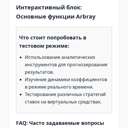
Интерактивный блок:
Основные функции Arbray
Что стоит попробовать в
тестовом режиме:
Использование аналитических
инструментов для прогнозирования
результатов.
Изучение динамики коэффициентов
в режиме реального времени.
Тестирование различных стратегий
ставок на виртуальных средствах.
FAQ: Часто задаваемые вопросы