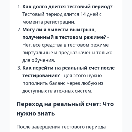
Как долго длится тестовый период?
-
Тестовый период длится 14 дней с
момента регистрации.
Могу ли я вывести выигрыш,
полученный в тестовом режиме?
-
Нет, все средства в тестовом режиме
виртуальные и предназначены только
для обучения.
Как перейти на реальный счет после
тестирования?
- Для этого нужно
пополнить баланс через любую из
доступных платежных систем.
Переход на реальный счет: Что
нужно знать
После завершения тестового периода