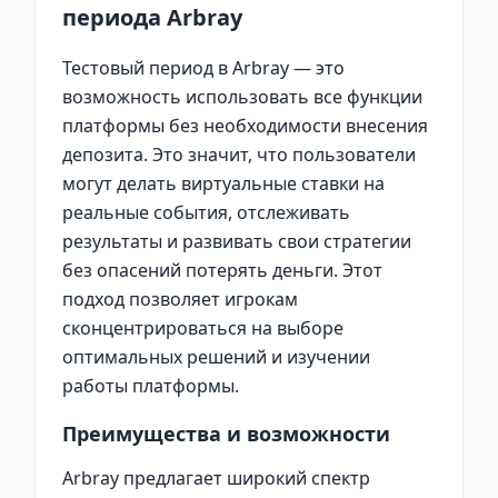
периода Arbray
Тестовый период в Arbray — это
возможность использовать все функции
платформы без необходимости внесения
депозита. Это значит, что пользователи
могут делать виртуальные ставки на
реальные события, отслеживать
результаты и развивать свои стратегии
без опасений потерять деньги. Этот
подход позволяет игрокам
сконцентрироваться на выборе
оптимальных решений и изучении
работы платформы.
Преимущества и возможности
Arbray предлагает широкий спектр