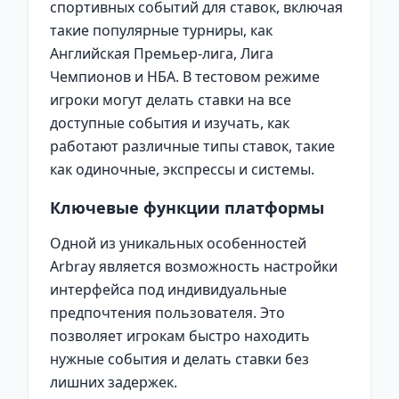
спортивных событий для ставок, включая
такие популярные турниры, как
Английская Премьер-лига, Лига
Чемпионов и НБА. В тестовом режиме
игроки могут делать ставки на все
доступные события и изучать, как
работают различные типы ставок, такие
как одиночные, экспрессы и системы.
Ключевые функции платформы
Одной из уникальных особенностей
Arbray является возможность настройки
интерфейса под индивидуальные
предпочтения пользователя. Это
позволяет игрокам быстро находить
нужные события и делать ставки без
лишних задержек.