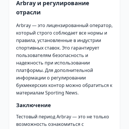
Arbray и регулирование
отрасли
Arbray — это лицензированный оператор,
который строго соблюдает все нормы и
правила, установленные в индустрии
спортивных ставок. Это гарантирует
пользователям безопасность и
надежность при использовании
платформы. Для дополнительной
информации о регулировании
букмекерских контор можно обратиться к
материалам
Sporting News
.
Заключение
Тестовый период Arbray — это не только
возможность ознакомиться с