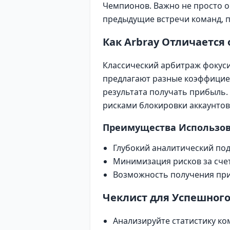
Чемпионов. Важно не просто о
предыдущие встречи команд, п
Как Arbray Отличается
Классический арбитраж фокуси
предлагают разные коэффициен
результата получать прибыль.
рисками блокировки аккаунтов
Преимущества Использов
Глубокий аналитический под
Минимизация рисков за счет
Возможность получения при
Чеклист для Успешного
Анализируйте статистику ко