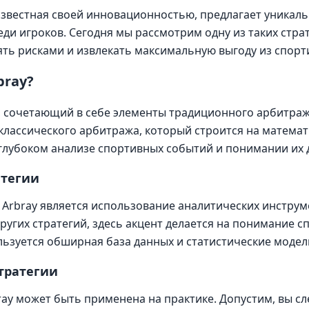
известная своей инновационностью, предлагает уникаль
и игроков. Сегодня мы рассмотрим одну из таких страте
ть рисками и извлекать максимальную выгоду из спорт
bray?
д, сочетающий в себе элементы традиционного арбитраж
классического арбитража, который строится на математ
а глубоком анализе спортивных событий и понимании их
атегии
Arbray является использование аналитических инстру
других стратегий, здесь акцент делается на понимание 
льзуется обширная база данных и статистические модел
тратегии
ray может быть применена на практике. Допустим, вы с