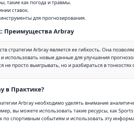
, такие как погода и травмы.
инии ставок.
 инструменты для прогнозирования.
 Преимущества Arbray
в стратегии Arbray является ее гибкость. Она позволя
 и использовать новые данные для улучшения прогнозов
тся не просто выигрывать, но и разбираться в тонкостях
ay в Практике?
ратегии Arbray необходимо уделять внимание аналитич
мер, вы можете использовать такие ресурсы, как
Sports
х по спортивным событиям и использовать эту информа