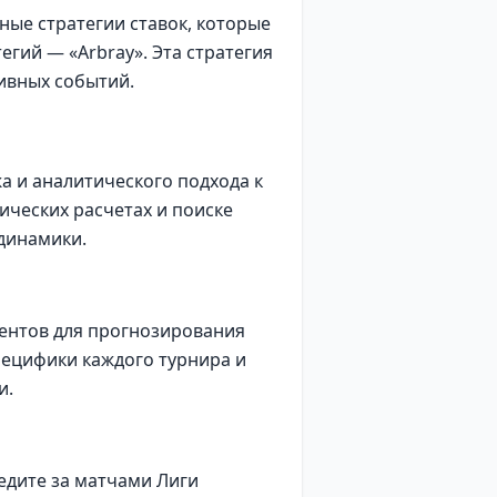
ные стратегии ставок, которые
гий — «Arbray». Эта стратегия
ивных событий.
а и аналитического подхода к
ических расчетах и поиске
 динамики.
ментов для прогнозирования
специфики каждого турнира и
и.
ледите за матчами Лиги