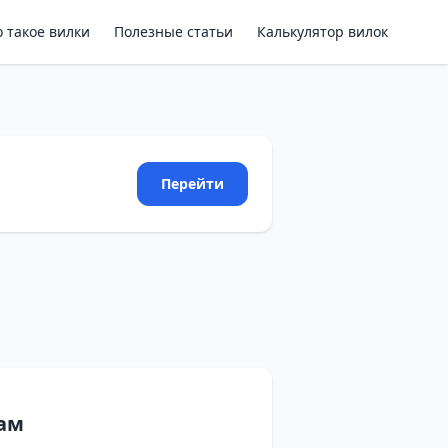
о такое вилки
Полезные статьи
Калькулятор вилок
Перейти
ам