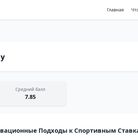
Главная
Чт
ay
Средний балл
7.85
новационные Подходы к Спортивным Ставк