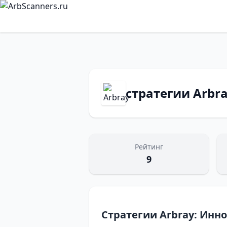
стратегии Arbr
Рейтинг
9
Стратегии Arbray: Ин