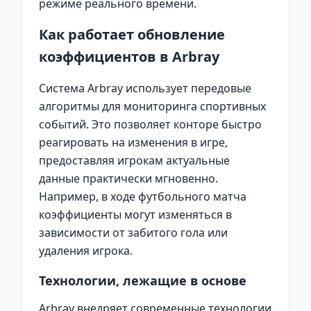
режиме реального времени.
Как работает обновление
коэффициентов в Arbray
Система Arbray использует передовые
алгоритмы для мониторинга спортивных
событий. Это позволяет конторе быстро
реагировать на изменения в игре,
предоставляя игрокам актуальные
данные практически мгновенно.
Например, в ходе футбольного матча
коэффициенты могут изменяться в
зависимости от забитого гола или
удаления игрока.
Технологии, лежащие в основе
Arbray внедряет современные технологии