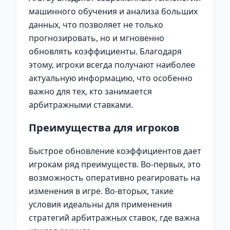
машинного обучения и анализа больших
данных, что позволяет не только
прогнозировать, но и мгновенно
обновлять коэффициенты. Благодаря
этому, игроки всегда получают наиболее
актуальную информацию, что особенно
важно для тех, кто занимается
арбитражными ставками.
Преимущества для игроков
Быстрое обновление коэффициентов дает
игрокам ряд преимуществ. Во-первых, это
возможность оперативно реагировать на
изменения в игре. Во-вторых, такие
условия идеальны для применения
стратегий арбитражных ставок, где важна