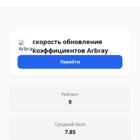
скорость обновления
коэффициентов Arbray
Перейти
Рейтинг
9
Средний балл
7.85