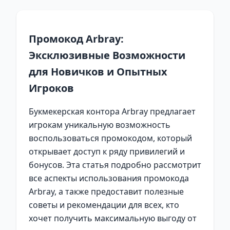
Промокод Arbray:
Эксклюзивные Возможности
для Новичков и Опытных
Игроков
Букмекерская контора Arbray предлагает
игрокам уникальную возможность
воспользоваться промокодом, который
открывает доступ к ряду привилегий и
бонусов. Эта статья подробно рассмотрит
все аспекты использования промокода
Arbray, а также предоставит полезные
советы и рекомендации для всех, кто
хочет получить максимальную выгоду от