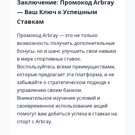
Заключение: Промокод Arbray
— Ваш Ключ к Успешным
Ставкам
Промокод Arbray — это не только
возможность получить дополнительные
бонусы, но и шанс улучшить свои навыки
в мире спортивных ставок.
Воспользуйтесь всеми преимуществами,
которые предлагает эта платформа, и не
забывайте о стратегическом подходе к
управлению своим банком.
Внимательное изучение условий и
своевременное использование акций
помогут вам добиться успеха в ставках на
спорт с Arbray.