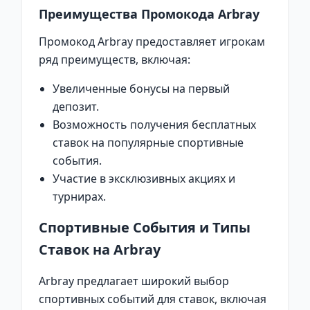
Преимущества Промокода Arbray
Промокод Arbray предоставляет игрокам
ряд преимуществ, включая:
Увеличенные бонусы на первый
депозит.
Возможность получения бесплатных
ставок на популярные спортивные
события.
Участие в эксклюзивных акциях и
турнирах.
Спортивные События и Типы
Ставок на Arbray
Arbray предлагает широкий выбор
спортивных событий для ставок, включая