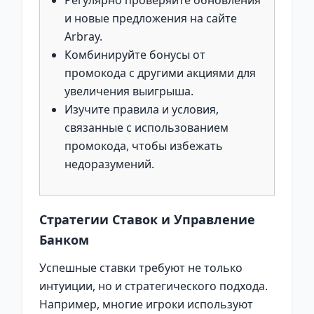
Регулярно проверяйте обновления
и новые предложения на сайте
Arbray.
Комбинируйте бонусы от
промокода с другими акциями для
увеличения выигрыша.
Изучите правила и условия,
связанные с использованием
промокода, чтобы избежать
недоразумений.
Стратегии Ставок и Управление
Банком
Успешные ставки требуют не только
интуиции, но и стратегического подхода.
Например, многие игроки используют