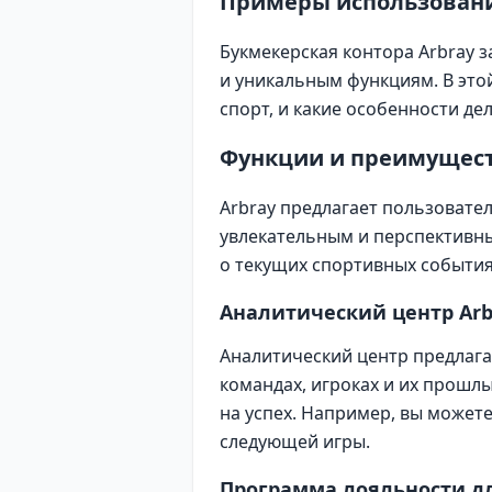
Примеры использовани
Букмекерская контора Arbray 
и уникальным функциям. В это
спорт, и какие особенности де
Функции и преимущест
Arbray предлагает пользовате
увлекательным и перспективны
о текущих спортивных событиях
Аналитический центр Arb
Аналитический центр предлага
командах, игроках и их прошл
на успех. Например, вы может
следующей игры.
Программа лояльности д