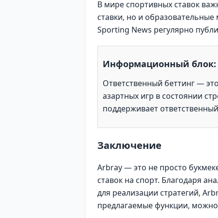
В мире спортивных ставок важн
ставки, но и образовательные
Sporting News
регулярно публи
Информационный блок: 
Ответственный беттинг — это
азартных игр в состоянии стр
поддерживает ответственный 
Заключение
Arbray — это не просто букме
ставок на спорт. Благодаря а
для реализации стратегий, Ar
предлагаемые функции, можно 