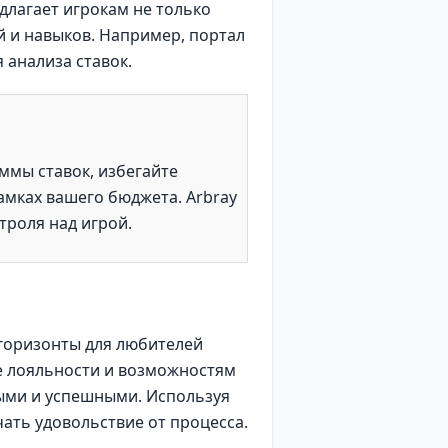
длагает игрокам не только
й и навыков. Например, портал
 анализа ставок.
ммы ставок, избегайте
рамках вашего бюджета. Arbray
троля над игрой.
 горизонты для любителей
е лояльности и возможностям
ными и успешными. Используя
ать удовольствие от процесса.