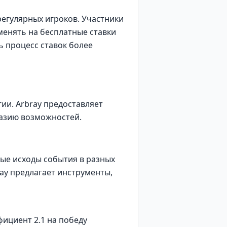
регулярных игроков. Участники
енять на бесплатные ставки
ь процесс ставок более
ии. Arbray предоставляет
разию возможностей.
ные исходы события в разных
ay предлагает инструменты,
ициент 2.1 на победу