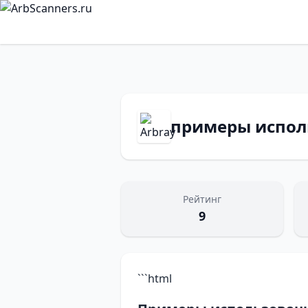
примеры испол
Рейтинг
9
```html