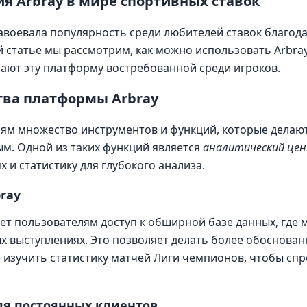
я Arbray в мире спортивных ставок
завоевала популярность среди любителей ставок благо
й статье мы рассмотрим, как можно использовать Arbray
лают эту платформу востребованной среди игроков.
ва платформы Arbray
лям множество инструментов и функций, которые делают
м. Одной из таких функций является
аналитический це
 и статистику для глубокого анализа.
ray
ет пользователям доступ к обширной базе данных, где
ых выступлениях. Это позволяет делать более обоснова
е изучить статистику матчей Лиги чемпионов, чтобы сп
ля постоянных клиентов