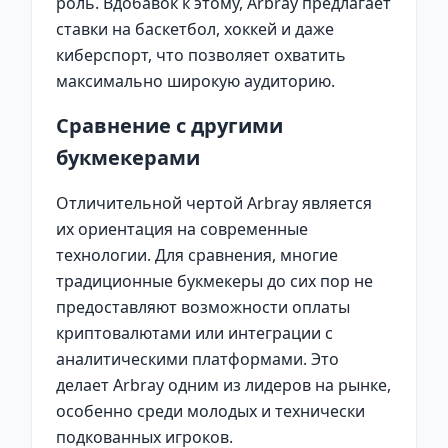
роль. Вдобавок к этому, Arbray предлагает
ставки на баскетбол, хоккей и даже
киберспорт, что позволяет охватить
максимально широкую аудиторию.
Сравнение с другими
букмекерами
Отличительной чертой Arbray является
их ориентация на современные
технологии. Для сравнения, многие
традиционные букмекеры до сих пор не
предоставляют возможности оплаты
криптовалютами или интеграции с
аналитическими платформами. Это
делает Arbray одним из лидеров на рынке,
особенно среди молодых и технически
подкованных игроков.