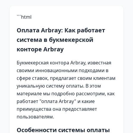
```html
Оплата Arbray: Как работает
система в букмекерской
конторе Arbray
Букмекерская контора Arbray, известная
своими инновационными подходами в
сфере ставок, предлагает своим клиентам
уникальную систему оплаты. В этом
материале мы подробно рассмотрим, как
работает "оплата Arbray" и какие
преимущества она предоставляет
пользователям.
Особенности системы оплаты