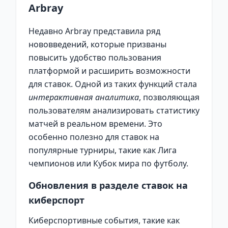
Arbray
Недавно Arbray представила ряд
нововведений, которые призваны
повысить удобство пользования
платформой и расширить возможности
для ставок. Одной из таких функций стала
интерактивная аналитика
, позволяющая
пользователям анализировать статистику
матчей в реальном времени. Это
особенно полезно для ставок на
популярные турниры, такие как Лига
чемпионов или Кубок мира по футболу.
Обновления в разделе ставок на
киберспорт
Киберспортивные события, такие как