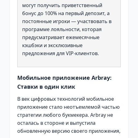
могут получить приветственный
бонус до 100% на первый депозит, а
постоянные игроки — участвовать в
программе лояльности, которая
предусматривает ежемесячные
кэшбэки и эксклюзивные
предложения для VIP-клиентов.
Мобильное приложение Arbray:
Ставки в один клик
В век цифровых технологий мобильное
приложение стало неотъемлемой частью
стратегии любого букмекера. Arbray не
осталась в стороне и выпустила
обновленную версию своего приложения,