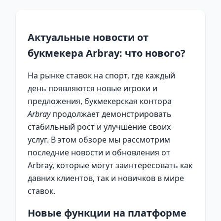
Актуальные новости от
букмекера Arbray: что нового?
На рынке ставок на спорт, где каждый
день появляются новые игроки и
предложения, букмекерская контора
Arbray
продолжает демонстрировать
стабильный рост и улучшение своих
услуг. В этом обзоре мы рассмотрим
последние новости и обновления от
Arbray, которые могут заинтересовать как
давних клиентов, так и новичков в мире
ставок.
Новые функции на платформе