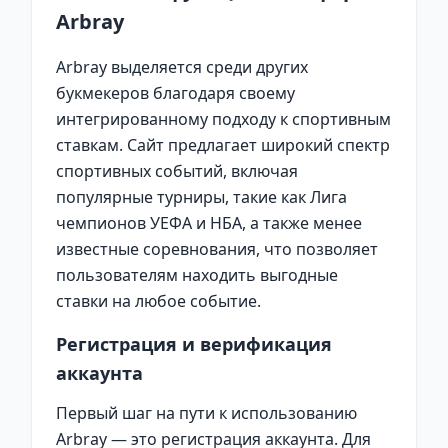
Arbray
Arbray выделяется среди других
букмекеров благодаря своему
интегрированному подходу к спортивным
ставкам. Сайт предлагает широкий спектр
спортивных событий, включая
популярные турниры, такие как Лига
чемпионов УЕФА и НБА, а также менее
известные соревнования, что позволяет
пользователям находить выгодные
ставки на любое событие.
Регистрация и верификация
аккаунта
Первый шаг на пути к использованию
Arbray — это регистрация аккаунта. Для