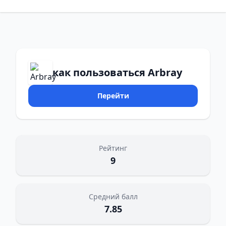
как пользоваться Arbray
Перейти
Рейтинг
9
Средний балл
7.85