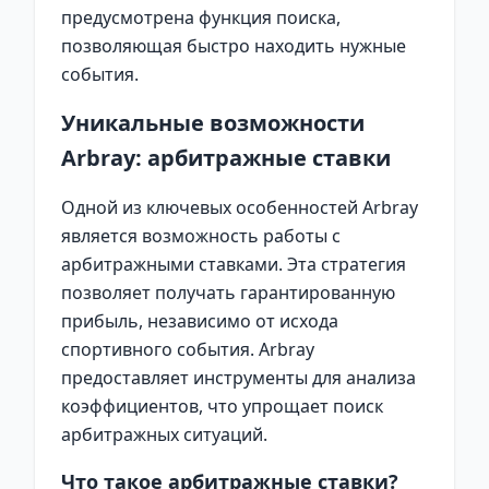
предусмотрена функция поиска,
позволяющая быстро находить нужные
события.
Уникальные возможности
Arbray: арбитражные ставки
Одной из ключевых особенностей Arbray
является возможность работы с
арбитражными ставками. Эта стратегия
позволяет получать гарантированную
прибыль, независимо от исхода
спортивного события. Arbray
предоставляет инструменты для анализа
коэффициентов, что упрощает поиск
арбитражных ситуаций.
Что такое арбитражные ставки?