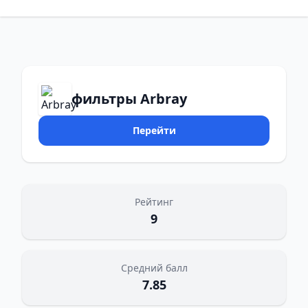
фильтры Arbray
Перейти
Рейтинг
9
Средний балл
7.85