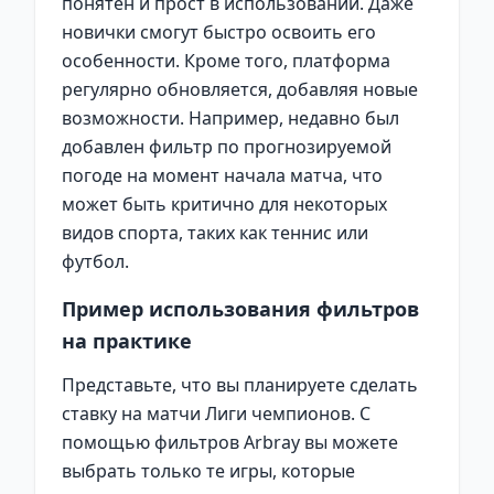
понятен и прост в использовании. Даже
новички смогут быстро освоить его
особенности. Кроме того, платформа
регулярно обновляется, добавляя новые
возможности. Например, недавно был
добавлен фильтр по прогнозируемой
погоде на момент начала матча, что
может быть критично для некоторых
видов спорта, таких как теннис или
футбол.
Пример использования фильтров
на практике
Представьте, что вы планируете сделать
ставку на матчи Лиги чемпионов. С
помощью фильтров Arbray вы можете
выбрать только те игры, которые