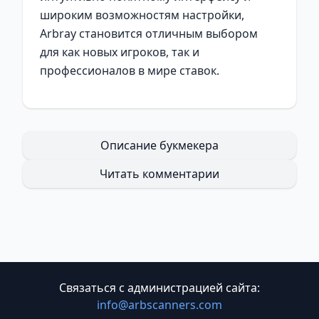
широким возможностям настройки,
Arbray становится отличным выбором
для как новых игроков, так и
профессионалов в мире ставок.
Описание букмекера
Читать комментарии
Связаться с администрацией сайта:
info@arbscanners.com