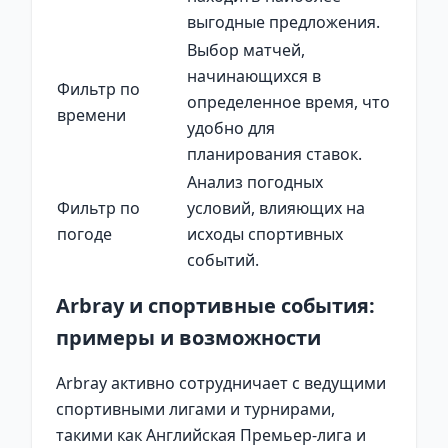
выгодные предложения.
Выбор матчей,
начинающихся в
Фильтр по
определенное время, что
времени
удобно для
планирования ставок.
Анализ погодных
Фильтр по
условий, влияющих на
погоде
исходы спортивных
событий.
Arbray и спортивные события:
примеры и возможности
Arbray активно сотрудничает с ведущими
спортивными лигами и турнирами,
такими как Английская Премьер-лига и