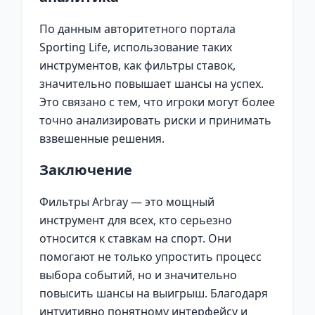
По данным авторитетного портала
Sporting Life
, использование таких
инструментов, как фильтры ставок,
значительно повышает шансы на успех.
Это связано с тем, что игроки могут более
точно анализировать риски и принимать
взвешенные решения.
Заключение
Фильтры Arbray — это мощный
инструмент для всех, кто серьезно
относится к ставкам на спорт. Они
помогают не только упростить процесс
выбора событий, но и значительно
повысить шансы на выигрыш. Благодаря
интуитивно понятному интерфейсу и