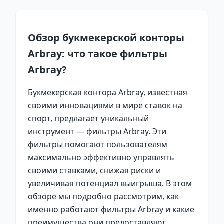
Обзор букмекерской конторы
Arbray: что такое фильтры
Arbray?
Букмекерская контора Arbray, известная
своими инновациями в мире ставок на
спорт, предлагает уникальный
инструмент — фильтры Arbray. Эти
фильтры помогают пользователям
максимально эффективно управлять
своими ставками, снижая риски и
увеличивая потенциал выигрыша. В этом
обзоре мы подробно рассмотрим, как
именно работают фильтры Arbray и какие
преимущества они предоставляют.